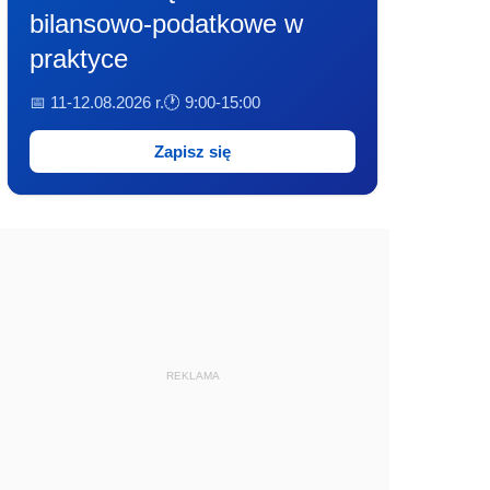
bilansowo-podatkowe w
praktyce
📅 11-12.08.2026 r.
🕐 9:00-15:00
Zapisz się
REKLAMA