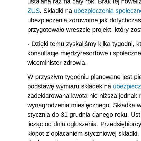
ustalana raz na cały rok. Brak tej nowel
ZUS
. Składki na
ubezpieczenia społeczn
ubezpieczenia zdrowotne jak dotychczas 
przygotowało wreszcie projekt, który zos
- Dzięki temu zyskaliśmy kilka tygodni,
konsultacje międzyresortowe i społeczn
wiceminister zdrowia.
W przyszłym tygodniu planowane jest pie
podstawę wymiaru składek na
ubezpiecz
zadeklarowana kwota nie niższa jednak 
wynagrodzenia miesięcznego. Składka w
stycznia do 31 grudnia danego roku. Ust
licząc od dnia ogłoszenia. Przedsiębior
kłopot z opłacaniem styczniowej składki