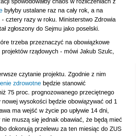
izacji spowodowałby chaos w rozliczeniach z
e
byłyby ustalane raz na cały rok, a na
- cztery razy w roku. Ministerstwo Zdrowia
tał zgłoszony do Sejmu jako poselski.
 które trzeba przeznaczyć na obowiązkowe
e projektów rządowych - mówi Jakub Szulc,
rwsze czytanie projektu. Zgodnie z nim
enie zdrowotne
będzie stanowić
niż 75 proc. prognozowanego przeciętnego
 nowej wysokości będzie obowiązywać od 1
awa ma wejść w życie po upływie 14 dni,
cy nie muszą się jednak obawiać, że będą mieć
, bo dokonują przelewu za ten miesiąc do ZUS