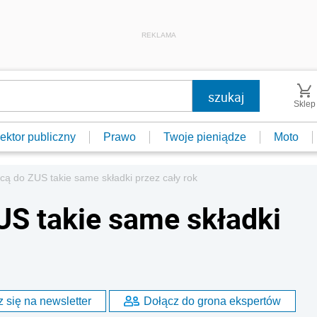
REKLAMA
Sklep
ektor publiczny
Prawo
Twoje pieniądze
Moto
cą do ZUS takie same składki przez cały rok
US takie same składki
 się na newsletter
Dołącz do grona ekspertów