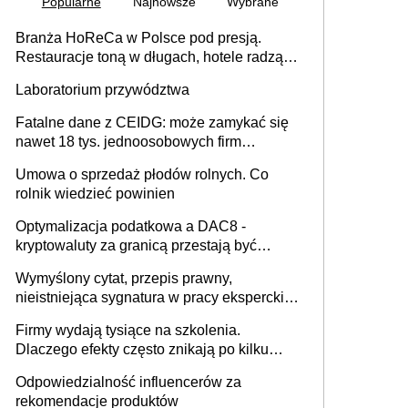
Popularne
Najnowsze
Wybrane
Branża HoReCa w Polsce pod presją.
Restauracje toną w długach, hotele radzą
sobie lepiej [GOŚĆ INFOR.PL]
Laboratorium przywództwa
Fatalne dane z CEIDG: może zamykać się
nawet 18 tys. jednoosobowych firm
miesięcznie
Umowa o sprzedaż płodów rolnych. Co
rolnik wiedzieć powinien
Optymalizacja podatkowa a DAC8 -
kryptowaluty za granicą przestają być
niewidoczne. I co dalej?
Wymyślony cytat, przepis prawny,
nieistniejąca sygnatura w pracy eksperckiej -
sam zakup ChatGPT to nie wdrożenie AI w
Firmy wydają tysiące na szkolenia.
firmie
Dlaczego efekty często znikają po kilku
tygodniach?
Odpowiedzialność influencerów za
rekomendacje produktów