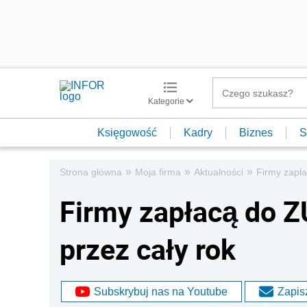
Kategorie
Księgowość
Kadry
Biznes
S
»
»
»
Strona główna
Moja firma
Aktualności
Firmy zapła
Firmy zapłacą do Z
przez cały rok
Subskrybuj nas na Youtube
Zapisz