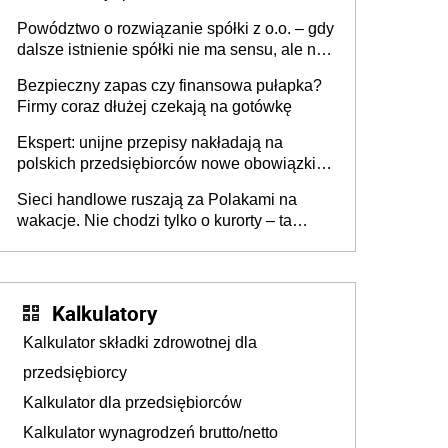
Powództwo o rozwiązanie spółki z o.o. – gdy
dalsze istnienie spółki nie ma sensu, ale nie
wszyscy wspólnicy są tego zdania
Bezpieczny zapas czy finansowa pułapka?
Firmy coraz dłużej czekają na gotówkę
Ekspert: unijne przepisy nakładają na
polskich przedsiębiorców nowe obowiązki w
zakresie opakowań
Sieci handlowe ruszają za Polakami na
wakacje. Nie chodzi tylko o kurorty – ta
walka o portfele klientów dzieje się także
tam, gdzie wielu spędzi urlop po cichu
Kalkulatory
Kalkulator składki zdrowotnej dla
przedsiębiorcy
Kalkulator dla przedsiębiorców
Kalkulator wynagrodzeń brutto/netto