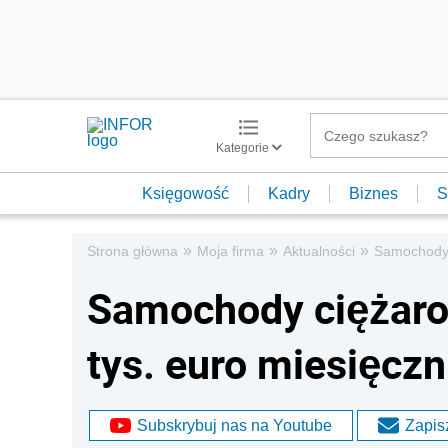
Kategorie
Księgowość
Kadry
Biznes
S
»
»
»
Strona główna
Moja firma
Aktualności
Samochody c
Samochody ciężarow
tys. euro miesięczn
Subskrybuj nas na Youtube
Zapisz