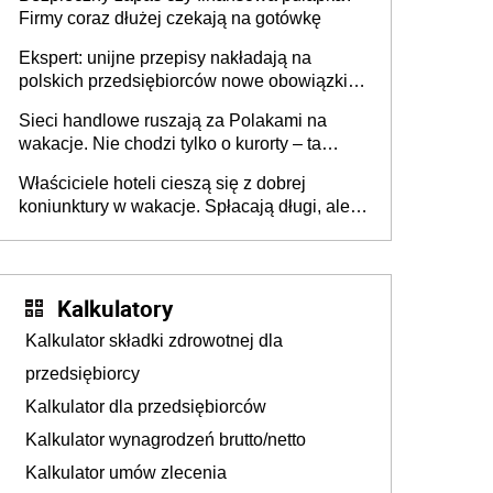
Firmy coraz dłużej czekają na gotówkę
Ekspert: unijne przepisy nakładają na
polskich przedsiębiorców nowe obowiązki w
zakresie opakowań
Sieci handlowe ruszają za Polakami na
wakacje. Nie chodzi tylko o kurorty – ta
walka o portfele klientów dzieje się także
Właściciele hoteli cieszą się z dobrej
tam, gdzie wielu spędzi urlop po cichu
koniunktury w wakacje. Spłacają długi, ale
już martwią się, co będzie jesienią
Kalkulatory
Kalkulator składki zdrowotnej dla
przedsiębiorcy
Kalkulator dla przedsiębiorców
Kalkulator wynagrodzeń brutto/netto
Kalkulator umów zlecenia