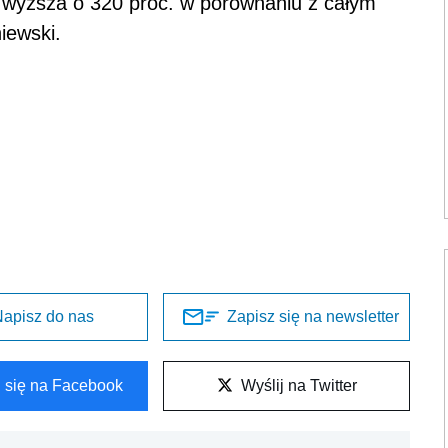
a wyższa o 320 proc. w porównaniu z całym
iewski.
apisz do nas
Zapisz się na newsletter
l się na Facebook
Wyślij na Twitter