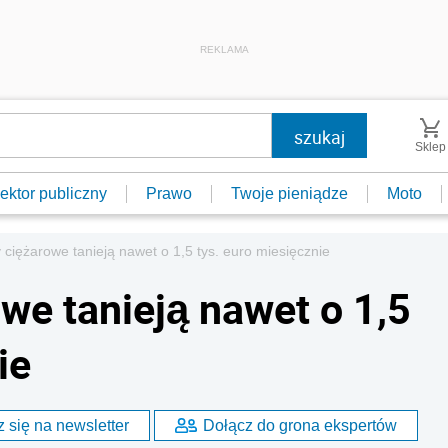
REKLAMA
Sklep
ektor publiczny
Prawo
Twoje pieniądze
Moto
iężarowe tanieją nawet o 1,5 tys. euro miesięcznie
e tanieją nawet o 1,5
ie
 się na newsletter
Dołącz do grona ekspertów