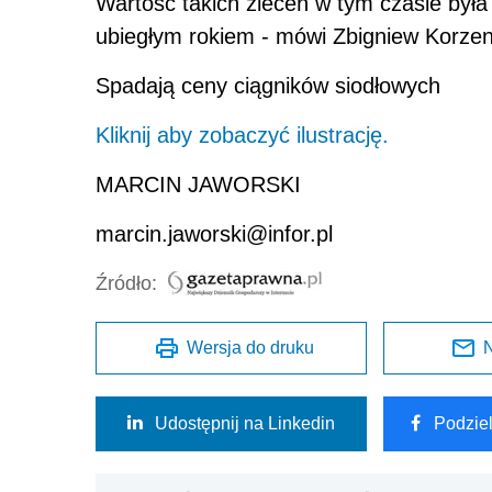
Wartość takich zleceń w tym czasie był
ubiegłym rokiem - mówi Zbigniew Korzen
Spadają ceny ciągników siodłowych
Kliknij aby zobaczyć ilustrację.
MARCIN JAWORSKI
marcin.jaworski@infor.pl
Źródło:
Wersja do druku
N
Udostępnij na Linkedin
Podzie