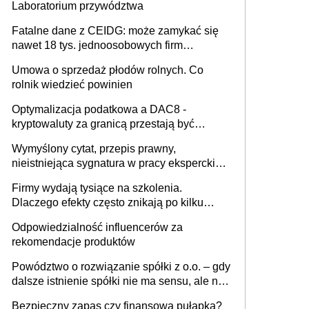
Laboratorium przywództwa
Fatalne dane z CEIDG: może zamykać się
nawet 18 tys. jednoosobowych firm
miesięcznie
Umowa o sprzedaż płodów rolnych. Co
rolnik wiedzieć powinien
Optymalizacja podatkowa a DAC8 -
kryptowaluty za granicą przestają być
niewidoczne. I co dalej?
Wymyślony cytat, przepis prawny,
nieistniejąca sygnatura w pracy eksperckiej -
sam zakup ChatGPT to nie wdrożenie AI w
Firmy wydają tysiące na szkolenia.
firmie
Dlaczego efekty często znikają po kilku
tygodniach?
Odpowiedzialność influencerów za
rekomendacje produktów
Powództwo o rozwiązanie spółki z o.o. – gdy
dalsze istnienie spółki nie ma sensu, ale nie
wszyscy wspólnicy są tego zdania
Bezpieczny zapas czy finansowa pułapka?