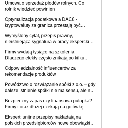
Umowa o sprzedaż płodów rolnych. Co
rolnik wiedzieć powinien
Optymalizacja podatkowa a DAC8 -
kryptowaluty za granicą przestają być
niewidoczne. I co dalej?
Wymyślony cytat, przepis prawny,
nieistniejąca sygnatura w pracy eksperckiej -
sam zakup ChatGPT to nie wdrożenie AI w
Firmy wydają tysiące na szkolenia.
firmie
Dlaczego efekty często znikają po kilku
tygodniach?
Odpowiedzialność influencerów za
rekomendacje produktów
Powództwo o rozwiązanie spółki z o.o. – gdy
dalsze istnienie spółki nie ma sensu, ale nie
wszyscy wspólnicy są tego zdania
Bezpieczny zapas czy finansowa pułapka?
Firmy coraz dłużej czekają na gotówkę
Ekspert: unijne przepisy nakładają na
polskich przedsiębiorców nowe obowiązki w