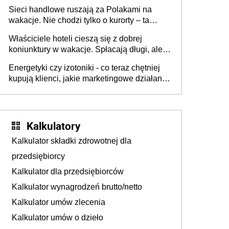
zakresie opakowań
Sieci handlowe ruszają za Polakami na
wakacje. Nie chodzi tylko o kurorty – ta
walka o portfele klientów dzieje się także
Właściciele hoteli cieszą się z dobrej
tam, gdzie wielu spędzi urlop po cichu
koniunktury w wakacje. Spłacają długi, ale
już martwią się, co będzie jesienią
Energetyki czy izotoniki - co teraz chętniej
kupują klienci, jakie marketingowe działania
podejmują sklepy
Kalkulatory
Kalkulator składki zdrowotnej dla
przedsiębiorcy
Kalkulator dla przedsiębiorców
Kalkulator wynagrodzeń brutto/netto
Kalkulator umów zlecenia
Kalkulator umów o dzieło