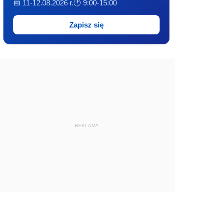
📅 11-12.08.2026 r.
🕐 9:00-15:00
Zapisz się
REKLAMA