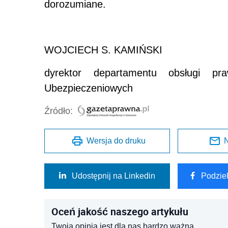
dorozumiane.
WOJCIECH S. KAMIŃSKI
dyrektor departamentu obsługi pr
Ubezpieczeniowych
Źródło:
Wersja do druku
N
Udostępnij na Linkedin
Podzie
Oceń jakość naszego artykułu
Twoja opinia jest dla nas bardzo ważna