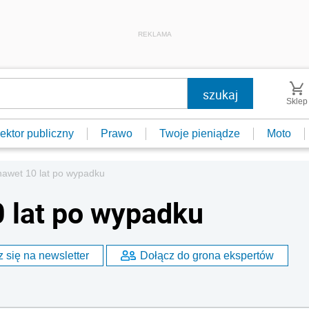
REKLAMA
Sklep
ektor publiczny
Prawo
Twoje pieniądze
Moto
nawet 10 lat po wypadku
 lat po wypadku
 się na newsletter
Dołącz do grona ekspertów