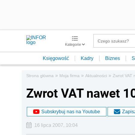
Kategorie
Księgowość
Kadry
Biznes
S
»
»
»
Strona główna
Moja firma
Aktualności
Zwrot VAT 
Zwrot VAT nawet 10
Subskrybuj nas na Youtube
Zapisz
16 lipca 2007, 10:04