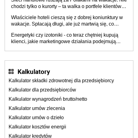
chodzi tylko o kurorty – ta walka o portfele klientów
dzieje się także tam, gdzie wielu spędzi urlop po
Właściciele hoteli cieszą się z dobrej koniunktury w
cichu
wakacje. Spłacają długi, ale już martwią się, co
będzie jesienią
Energetyki czy izotoniki - co teraz chętniej kupują
klienci, jakie marketingowe działania podejmują
sklepy
Kalkulatory
Kalkulator składki zdrowotnej dla przedsiębiorcy
Kalkulator dla przedsiębiorców
Kalkulator wynagrodzeń brutto/netto
Kalkulator umów zlecenia
Kalkulator umów o dzieło
Kalkulator kosztów energii
Kalkulator kredytów