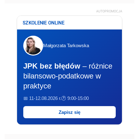
AUTOPROMOCJA
SZKOLENIE ONLINE
Małgorzata Tarkowska
JPK bez błędów
– różnice
bilansowo-podatkowe w
praktyce
📅 11-12.08.2026 r.
🕐 9:00-15:00
Zapisz się