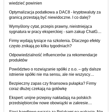
wiedzieć powinien
Optymalizacja podatkowa a DAC8 - kryptowaluty za
granicą przestają być niewidoczne. I co dalej?
Wymyślony cytat, przepis prawny, nieistniejąca
sygnatura w pracy eksperckiej - sam zakup ChatGPT
to nie wdrożenie AI w firmie
Firmy wydają tysiące na szkolenia. Dlaczego efekty
często znikają po kilku tygodniach?
Odpowiedzialność influencerów za rekomendacje
produktów
Powództwo o rozwiązanie spółki z o.o. – gdy dalsze
istnienie spółki nie ma sensu, ale nie wszyscy
wspólnicy są tego zdania
Bezpieczny zapas czy finansowa pułapka? Firmy
coraz dłużej czekają na gotówkę
Ekspert: unijne przepisy nakładają na polskich
przedsiębiorców nowe obowiązki w zakresie
opakowań
Sieci handlowe ruszają za Polakami na wakacje. Nie