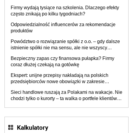
to nie wdrożenie AI w firmie
Firmy wydają tysiące na szkolenia. Dlaczego efekty
często znikają po kilku tygodniach?
Odpowiedzialność influencerów za rekomendacje
produktów
Powództwo o rozwiązanie spółki z o.o. – gdy dalsze
istnienie spółki nie ma sensu, ale nie wszyscy
wspólnicy są tego zdania
Bezpieczny zapas czy finansowa pułapka? Firmy
coraz dłużej czekają na gotówkę
Ekspert: unijne przepisy nakładają na polskich
przedsiębiorców nowe obowiązki w zakresie
opakowań
Sieci handlowe ruszają za Polakami na wakacje. Nie
chodzi tylko o kurorty – ta walka o portfele klientów
dzieje się także tam, gdzie wielu spędzi urlop po
cichu
Kalkulatory