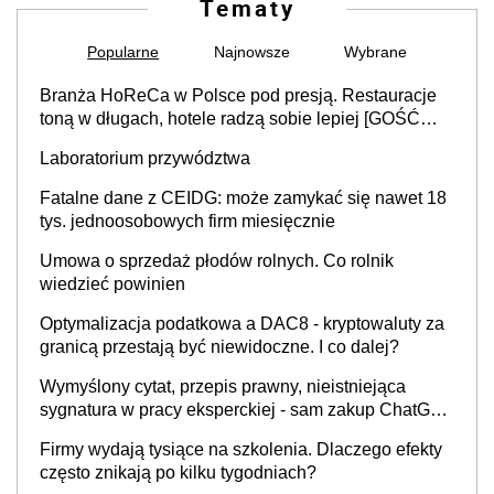
Tematy
Popularne
Najnowsze
Wybrane
Branża HoReCa w Polsce pod presją. Restauracje
toną w długach, hotele radzą sobie lepiej [GOŚĆ
INFOR.PL]
Laboratorium przywództwa
Fatalne dane z CEIDG: może zamykać się nawet 18
tys. jednoosobowych firm miesięcznie
Umowa o sprzedaż płodów rolnych. Co rolnik
wiedzieć powinien
Optymalizacja podatkowa a DAC8 - kryptowaluty za
granicą przestają być niewidoczne. I co dalej?
Wymyślony cytat, przepis prawny, nieistniejąca
sygnatura w pracy eksperckiej - sam zakup ChatGPT
to nie wdrożenie AI w firmie
Firmy wydają tysiące na szkolenia. Dlaczego efekty
często znikają po kilku tygodniach?