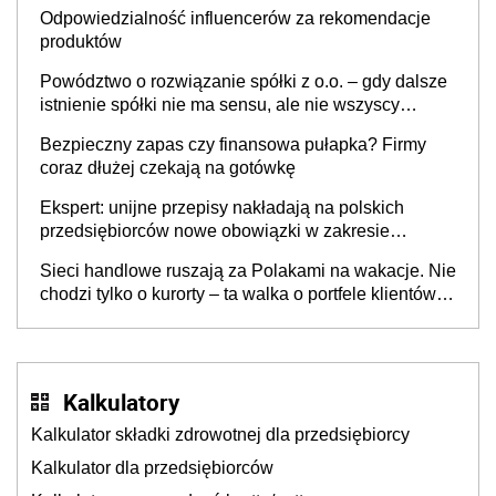
Odpowiedzialność influencerów za rekomendacje
produktów
Powództwo o rozwiązanie spółki z o.o. – gdy dalsze
istnienie spółki nie ma sensu, ale nie wszyscy
wspólnicy są tego zdania
Bezpieczny zapas czy finansowa pułapka? Firmy
coraz dłużej czekają na gotówkę
Ekspert: unijne przepisy nakładają na polskich
przedsiębiorców nowe obowiązki w zakresie
opakowań
Sieci handlowe ruszają za Polakami na wakacje. Nie
chodzi tylko o kurorty – ta walka o portfele klientów
dzieje się także tam, gdzie wielu spędzi urlop po
cichu
Kalkulatory
Kalkulator składki zdrowotnej dla przedsiębiorcy
Kalkulator dla przedsiębiorców