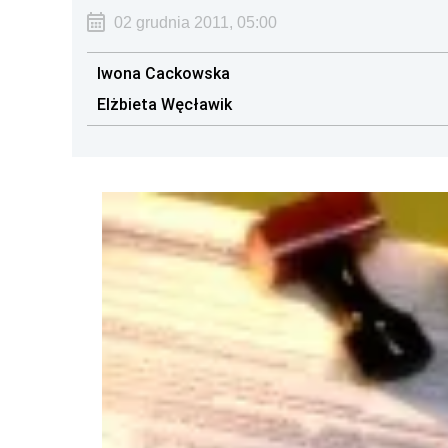
02 grudnia 2011, 05:00
Iwona Cackowska
Elżbieta Węcławik