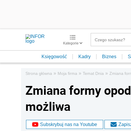
Kategorie
Księgowość
Kadry
Biznes
S
»
»
»
Strona główna
Moja firma
Temat Dnia
Zmiana for
Zmiana formy opoda
możliwa
Subskrybuj nas na Youtube
Zapisz