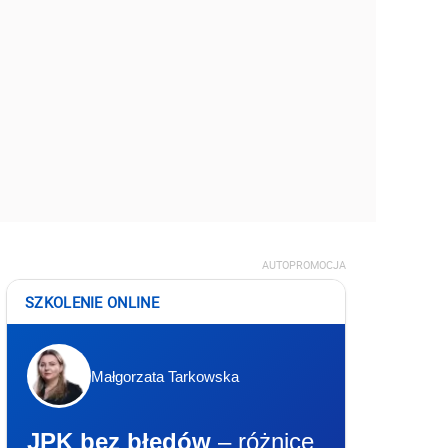
AUTOPROMOCJA
SZKOLENIE ONLINE
Małgorzata Tarkowska
JPK bez błędów
– różnice