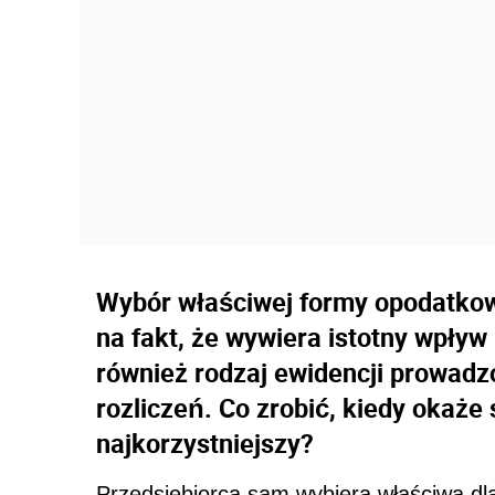
Wybór właściwej formy opodatkow
na fakt, że wywiera istotny wpły
również rodzaj ewidencji prowadz
rozliczeń. Co zrobić, kiedy okaże 
najkorzystniejszy?
Przedsiębiorca sam wybiera właściwą dl