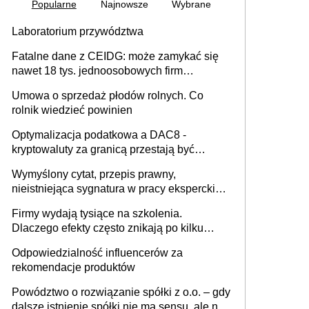
Popularne
Najnowsze
Wybrane
Laboratorium przywództwa
Fatalne dane z CEIDG: może zamykać się
nawet 18 tys. jednoosobowych firm
miesięcznie
Umowa o sprzedaż płodów rolnych. Co
rolnik wiedzieć powinien
Optymalizacja podatkowa a DAC8 -
kryptowaluty za granicą przestają być
niewidoczne. I co dalej?
Wymyślony cytat, przepis prawny,
nieistniejąca sygnatura w pracy eksperckiej -
sam zakup ChatGPT to nie wdrożenie AI w
Firmy wydają tysiące na szkolenia.
firmie
Dlaczego efekty często znikają po kilku
tygodniach?
Odpowiedzialność influencerów za
rekomendacje produktów
Powództwo o rozwiązanie spółki z o.o. – gdy
dalsze istnienie spółki nie ma sensu, ale nie