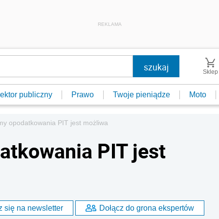
REKLAMA
Sklep
ektor publiczny
Prawo
Twoje pieniądze
Moto
my opodatkowania PIT jest możliwa
tkowania PIT jest
 się na newsletter
Dołącz do grona ekspertów