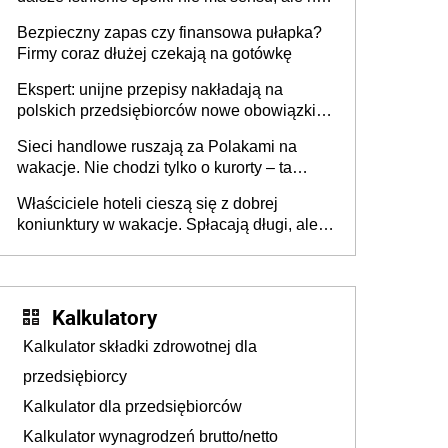
wszyscy wspólnicy są tego zdania
Bezpieczny zapas czy finansowa pułapka?
Firmy coraz dłużej czekają na gotówkę
Ekspert: unijne przepisy nakładają na
polskich przedsiębiorców nowe obowiązki w
zakresie opakowań
Sieci handlowe ruszają za Polakami na
wakacje. Nie chodzi tylko o kurorty – ta
walka o portfele klientów dzieje się także
Właściciele hoteli cieszą się z dobrej
tam, gdzie wielu spędzi urlop po cichu
koniunktury w wakacje. Spłacają długi, ale
już martwią się, co będzie jesienią
Kalkulatory
Kalkulator składki zdrowotnej dla
przedsiębiorcy
Kalkulator dla przedsiębiorców
Kalkulator wynagrodzeń brutto/netto