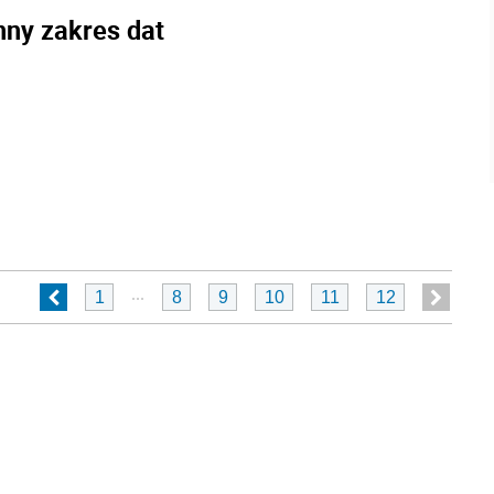
nny zakres dat
...
1
8
9
10
11
12