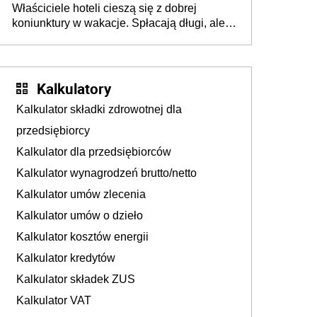
Właściciele hoteli cieszą się z dobrej
tam, gdzie wielu spędzi urlop po cichu
koniunktury w wakacje. Spłacają długi, ale
już martwią się, co będzie jesienią
Kalkulatory
Kalkulator składki zdrowotnej dla
przedsiębiorcy
Kalkulator dla przedsiębiorców
Kalkulator wynagrodzeń brutto/netto
Kalkulator umów zlecenia
Kalkulator umów o dzieło
Kalkulator kosztów energii
Kalkulator kredytów
Kalkulator składek ZUS
Kalkulator VAT