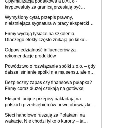
Optymalizacja podatkowa a DAC8 -
kryptowaluty za granicą przestają być
niewidoczne. I co dalej?
Wymyślony cytat, przepis prawny,
nieistniejąca sygnatura w pracy eksperckiej -
sam zakup ChatGPT to nie wdrożenie AI w
Firmy wydają tysiące na szkolenia.
firmie
Dlaczego efekty często znikają po kilku
tygodniach?
Odpowiedzialność influencerów za
rekomendacje produktów
Powództwo o rozwiązanie spółki z o.o. – gdy
dalsze istnienie spółki nie ma sensu, ale nie
wszyscy wspólnicy są tego zdania
Bezpieczny zapas czy finansowa pułapka?
Firmy coraz dłużej czekają na gotówkę
Ekspert: unijne przepisy nakładają na
polskich przedsiębiorców nowe obowiązki w
zakresie opakowań
Sieci handlowe ruszają za Polakami na
wakacje. Nie chodzi tylko o kurorty – ta
walka o portfele klientów dzieje się także