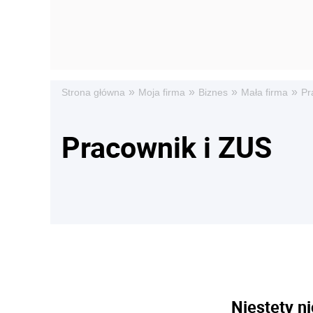
»
»
»
»
Strona główna
Moja firma
Biznes
Mała firma
Pr
Pracownik i ZUS
Niestety ni