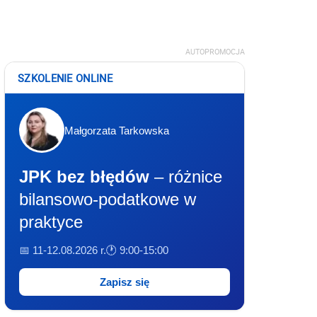
AUTOPROMOCJA
SZKOLENIE ONLINE
Małgorzata Tarkowska
JPK bez błędów
– różnice
bilansowo-podatkowe w
praktyce
📅 11-12.08.2026 r.
🕐 9:00-15:00
Zapisz się