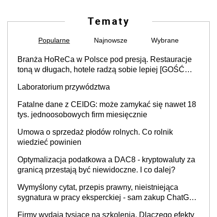
Tematy
Popularne
Najnowsze
Wybrane
Branża HoReCa w Polsce pod presją. Restauracje
toną w długach, hotele radzą sobie lepiej [GOŚĆ
INFOR.PL]
Laboratorium przywództwa
Fatalne dane z CEIDG: może zamykać się nawet 18
tys. jednoosobowych firm miesięcznie
Umowa o sprzedaż płodów rolnych. Co rolnik
wiedzieć powinien
Optymalizacja podatkowa a DAC8 - kryptowaluty za
granicą przestają być niewidoczne. I co dalej?
Wymyślony cytat, przepis prawny, nieistniejąca
sygnatura w pracy eksperckiej - sam zakup ChatGPT
to nie wdrożenie AI w firmie
Firmy wydają tysiące na szkolenia. Dlaczego efekty