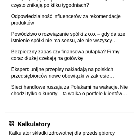
często znikają po kilku tygodniach?
Odpowiedzialność influencerów za rekomendacje
produktów
Powództwo o rozwiązanie spółki z o.o. – gdy dalsze
istnienie spółki nie ma sensu, ale nie wszyscy
wspólnicy są tego zdania
Bezpieczny zapas czy finansowa pułapka? Firmy
coraz dłużej czekają na gotówkę
Ekspert: unijne przepisy nakładają na polskich
przedsiębiorców nowe obowiązki w zakresie
opakowań
Sieci handlowe ruszają za Polakami na wakacje. Nie
chodzi tylko o kurorty – ta walka o portfele klientów
dzieje się także tam, gdzie wielu spędzi urlop po
cichu
Kalkulatory
Kalkulator składki zdrowotnej dla przedsiębiorcy