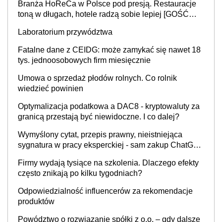
Branża HoReCa w Polsce pod presją. Restauracje
toną w długach, hotele radzą sobie lepiej [GOŚĆ
INFOR.PL]
Laboratorium przywództwa
Fatalne dane z CEIDG: może zamykać się nawet 18
tys. jednoosobowych firm miesięcznie
Umowa o sprzedaż płodów rolnych. Co rolnik
wiedzieć powinien
Optymalizacja podatkowa a DAC8 - kryptowaluty za
granicą przestają być niewidoczne. I co dalej?
Wymyślony cytat, przepis prawny, nieistniejąca
sygnatura w pracy eksperckiej - sam zakup ChatGPT
to nie wdrożenie AI w firmie
Firmy wydają tysiące na szkolenia. Dlaczego efekty
często znikają po kilku tygodniach?
Odpowiedzialność influencerów za rekomendacje
produktów
Powództwo o rozwiązanie spółki z o.o. – gdy dalsze