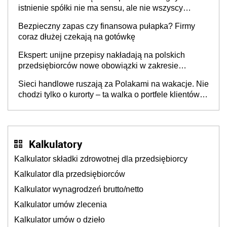
istnienie spółki nie ma sensu, ale nie wszyscy
wspólnicy są tego zdania
Bezpieczny zapas czy finansowa pułapka? Firmy
coraz dłużej czekają na gotówkę
Ekspert: unijne przepisy nakładają na polskich
przedsiębiorców nowe obowiązki w zakresie
opakowań
Sieci handlowe ruszają za Polakami na wakacje. Nie
chodzi tylko o kurorty – ta walka o portfele klientów
dzieje się także tam, gdzie wielu spędzi urlop po
cichu
Kalkulatory
Kalkulator składki zdrowotnej dla przedsiębiorcy
Kalkulator dla przedsiębiorców
Kalkulator wynagrodzeń brutto/netto
Kalkulator umów zlecenia
Kalkulator umów o dzieło