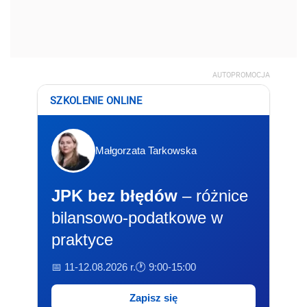
AUTOPROMOCJA
SZKOLENIE ONLINE
Małgorzata Tarkowska
JPK bez błędów
– różnice
bilansowo-podatkowe w
praktyce
📅 11-12.08.2026 r.
🕐 9:00-15:00
Zapisz się