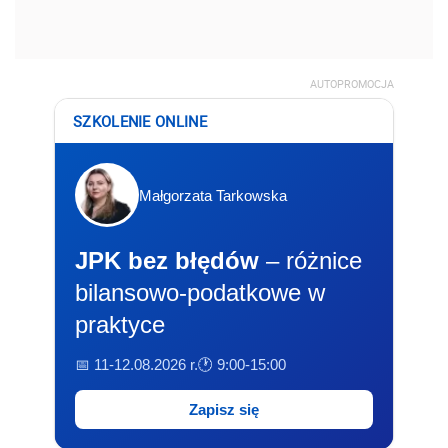
AUTOPROMOCJA
SZKOLENIE ONLINE
Małgorzata Tarkowska
JPK bez błędów
– różnice
bilansowo-podatkowe w
praktyce
📅 11-12.08.2026 r.
🕐 9:00-15:00
Zapisz się