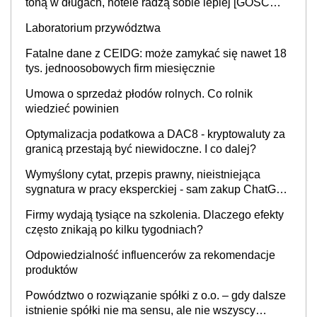
toną w długach, hotele radzą sobie lepiej [GOŚĆ
INFOR.PL]
Laboratorium przywództwa
Fatalne dane z CEIDG: może zamykać się nawet 18
tys. jednoosobowych firm miesięcznie
Umowa o sprzedaż płodów rolnych. Co rolnik
wiedzieć powinien
Optymalizacja podatkowa a DAC8 - kryptowaluty za
granicą przestają być niewidoczne. I co dalej?
Wymyślony cytat, przepis prawny, nieistniejąca
sygnatura w pracy eksperckiej - sam zakup ChatGPT
to nie wdrożenie AI w firmie
Firmy wydają tysiące na szkolenia. Dlaczego efekty
często znikają po kilku tygodniach?
Odpowiedzialność influencerów za rekomendacje
produktów
Powództwo o rozwiązanie spółki z o.o. – gdy dalsze
istnienie spółki nie ma sensu, ale nie wszyscy