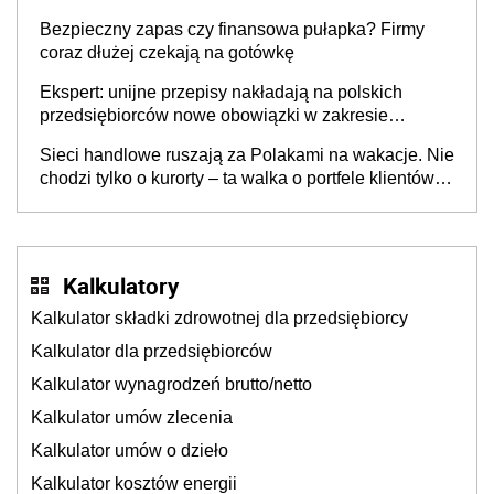
wspólnicy są tego zdania
Bezpieczny zapas czy finansowa pułapka? Firmy
coraz dłużej czekają na gotówkę
Ekspert: unijne przepisy nakładają na polskich
przedsiębiorców nowe obowiązki w zakresie
opakowań
Sieci handlowe ruszają za Polakami na wakacje. Nie
chodzi tylko o kurorty – ta walka o portfele klientów
dzieje się także tam, gdzie wielu spędzi urlop po
cichu
Kalkulatory
Kalkulator składki zdrowotnej dla przedsiębiorcy
Kalkulator dla przedsiębiorców
Kalkulator wynagrodzeń brutto/netto
Kalkulator umów zlecenia
Kalkulator umów o dzieło
Kalkulator kosztów energii