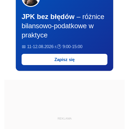
JPK bez błędów
– różnice
bilansowo-podatkowe w
praktyce
📅 11-12.08.2026 r.
🕐 9:00-15:00
Zapisz się
REKLAMA