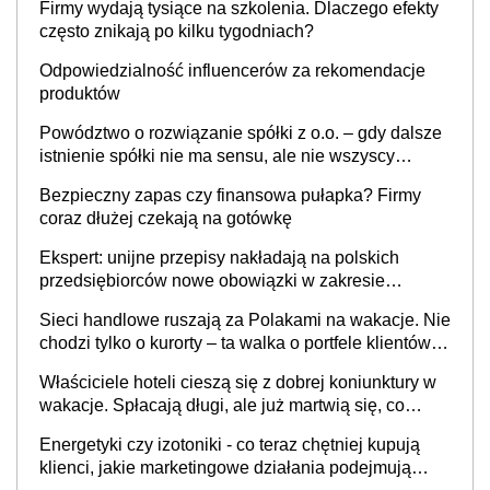
Firmy wydają tysiące na szkolenia. Dlaczego efekty
często znikają po kilku tygodniach?
Odpowiedzialność influencerów za rekomendacje
produktów
Powództwo o rozwiązanie spółki z o.o. – gdy dalsze
istnienie spółki nie ma sensu, ale nie wszyscy
wspólnicy są tego zdania
Bezpieczny zapas czy finansowa pułapka? Firmy
coraz dłużej czekają na gotówkę
Ekspert: unijne przepisy nakładają na polskich
przedsiębiorców nowe obowiązki w zakresie
opakowań
Sieci handlowe ruszają za Polakami na wakacje. Nie
chodzi tylko o kurorty – ta walka o portfele klientów
dzieje się także tam, gdzie wielu spędzi urlop po
Właściciele hoteli cieszą się z dobrej koniunktury w
cichu
wakacje. Spłacają długi, ale już martwią się, co
będzie jesienią
Energetyki czy izotoniki - co teraz chętniej kupują
klienci, jakie marketingowe działania podejmują