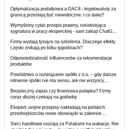
Optymalizacja podatkowa a DAC8 - kryptowaluty za
granicą przestają być niewidoczne. I co dalej?
Wymyślony cytat, przepis prawny, nieistniejąca
sygnatura w pracy eksperckiej - sam zakup ChatGPT
to nie wdrożenie AI w firmie
Firmy wydają tysiące na szkolenia. Dlaczego efekty
często znikają po kilku tygodniach?
Odpowiedzialność influencerów za rekomendacje
produktów
Powództwo o rozwiązanie spółki z o.o. – gdy dalsze
istnienie spółki nie ma sensu, ale nie wszyscy
wspólnicy są tego zdania
Bezpieczny zapas czy finansowa pułapka? Firmy
coraz dłużej czekają na gotówkę
Ekspert: unijne przepisy nakładają na polskich
przedsiębiorców nowe obowiązki w zakresie
opakowań
Sieci handlowe ruszają za Polakami na wakacje. Nie