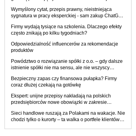
Wymyślony cytat, przepis prawny, nieistniejąca
sygnatura w pracy eksperckiej - sam zakup ChatGPT
to nie wdrożenie AI w firmie
Firmy wydają tysiące na szkolenia. Dlaczego efekty
często znikają po kilku tygodniach?
Odpowiedzialność influencerów za rekomendacje
produktów
Powództwo o rozwiązanie spółki z o.o. – gdy dalsze
istnienie spółki nie ma sensu, ale nie wszyscy
wspólnicy są tego zdania
Bezpieczny zapas czy finansowa pułapka? Firmy
coraz dłużej czekają na gotówkę
Ekspert: unijne przepisy nakładają na polskich
przedsiębiorców nowe obowiązki w zakresie
opakowań
Sieci handlowe ruszają za Polakami na wakacje. Nie
chodzi tylko o kurorty – ta walka o portfele klientów
dzieje się także tam, gdzie wielu spędzi urlop po
cichu