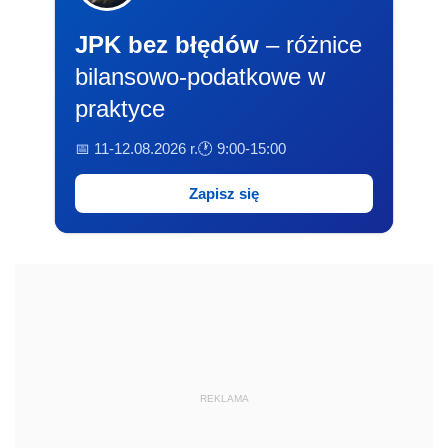
JPK bez błędów
– różnice
bilansowo-podatkowe w
praktyce
📅 11-12.08.2026 r.
🕐 9:00-15:00
Zapisz się
REKLAMA