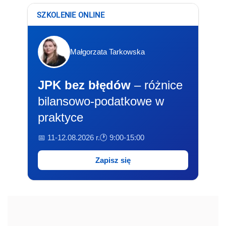
SZKOLENIE ONLINE
Małgorzata Tarkowska
JPK bez błędów
– różnice
bilansowo-podatkowe w
praktyce
📅 11-12.08.2026 r.
🕐 9:00-15:00
Zapisz się