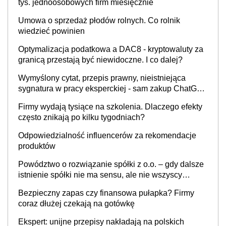
tys. jednoosobowych firm miesięcznie
Umowa o sprzedaż płodów rolnych. Co rolnik
wiedzieć powinien
Optymalizacja podatkowa a DAC8 - kryptowaluty za
granicą przestają być niewidoczne. I co dalej?
Wymyślony cytat, przepis prawny, nieistniejąca
sygnatura w pracy eksperckiej - sam zakup ChatGPT
to nie wdrożenie AI w firmie
Firmy wydają tysiące na szkolenia. Dlaczego efekty
często znikają po kilku tygodniach?
Odpowiedzialność influencerów za rekomendacje
produktów
Powództwo o rozwiązanie spółki z o.o. – gdy dalsze
istnienie spółki nie ma sensu, ale nie wszyscy
wspólnicy są tego zdania
Bezpieczny zapas czy finansowa pułapka? Firmy
coraz dłużej czekają na gotówkę
Ekspert: unijne przepisy nakładają na polskich