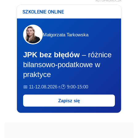
AUTOPROMOCJA
SZKOLENIE ONLINE
Małgorzata Tarkowska
JPK bez błędów
– różnice
bilansowo-podatkowe w
praktyce
📅 11-12.08.2026 r.
🕐 9:00-15:00
Zapisz się