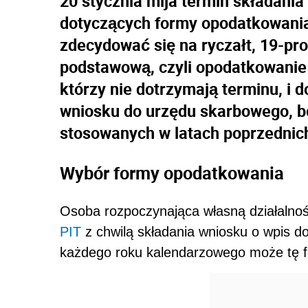
20 stycznia mija termin składani
dotyczących formy opodatkowania
zdecydować się na ryczałt, 19-pro
podstawową, czyli opodatkowanie 
którzy nie dotrzymają terminu, i 
wniosku do urzędu skarbowego, bę
stosowanych w latach poprzednic
Wybór formy opodatkowania
Osoba rozpoczynająca własną działalno
PIT
z chwilą składania wniosku o wpis do
każdego roku kalendarzowego może tę fo