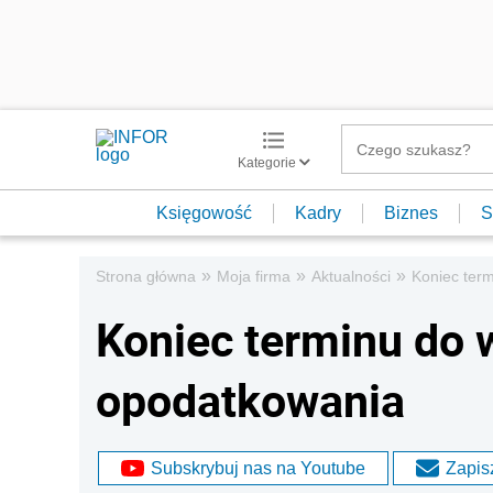
Kategorie
Księgowość
Kadry
Biznes
S
»
»
»
Strona główna
Moja firma
Aktualności
Koniec ter
Koniec terminu do 
opodatkowania
Subskrybuj nas na Youtube
Zapisz