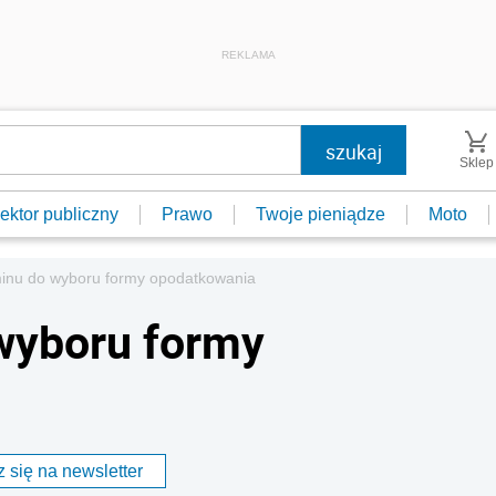
REKLAMA
Sklep
ektor publiczny
Prawo
Twoje pieniądze
Moto
minu do wyboru formy opodatkowania
wyboru formy
 się na newsletter