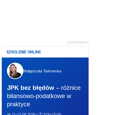
AUTOPROMOCJA
SZKOLENIE ONLINE
Małgorzata Tarkowska
JPK bez błędów
– różnice
bilansowo-podatkowe w
praktyce
📅 11-12.08.2026 r.
🕐 9:00-15:00