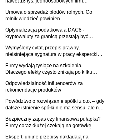
nawet 18 tys. jednoosobowych firm
miesięcznie
Umowa o sprzedaż płodów rolnych. Co
rolnik wiedzieć powinien
Optymalizacja podatkowa a DAC8 -
kryptowaluty za granicą przestają być
niewidoczne. I co dalej?
Wymyślony cytat, przepis prawny,
nieistniejąca sygnatura w pracy eksperckiej -
sam zakup ChatGPT to nie wdrożenie AI w
Firmy wydają tysiące na szkolenia.
firmie
Dlaczego efekty często znikają po kilku
tygodniach?
Odpowiedzialność influencerów za
rekomendacje produktów
Powództwo o rozwiązanie spółki z o.o. – gdy
dalsze istnienie spółki nie ma sensu, ale nie
wszyscy wspólnicy są tego zdania
Bezpieczny zapas czy finansowa pułapka?
Firmy coraz dłużej czekają na gotówkę
Ekspert: unijne przepisy nakładają na