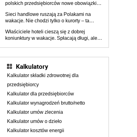
polskich przedsiębiorców nowe obowiązki w
zakresie opakowań
Sieci handlowe ruszają za Polakami na
wakacje. Nie chodzi tylko o kurorty – ta
walka o portfele klientów dzieje się także
Właściciele hoteli cieszą się z dobrej
tam, gdzie wielu spędzi urlop po cichu
koniunktury w wakacje. Spłacają długi, ale
już martwią się, co będzie jesienią
Kalkulatory
Kalkulator składki zdrowotnej dla
przedsiębiorcy
Kalkulator dla przedsiębiorców
Kalkulator wynagrodzeń brutto/netto
Kalkulator umów zlecenia
Kalkulator umów o dzieło
Kalkulator kosztów energii