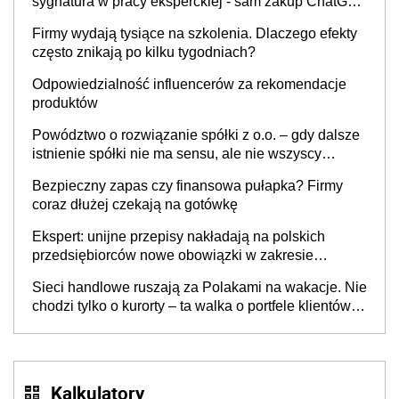
sygnatura w pracy eksperckiej - sam zakup ChatGPT
to nie wdrożenie AI w firmie
Firmy wydają tysiące na szkolenia. Dlaczego efekty
często znikają po kilku tygodniach?
Odpowiedzialność influencerów za rekomendacje
produktów
Powództwo o rozwiązanie spółki z o.o. – gdy dalsze
istnienie spółki nie ma sensu, ale nie wszyscy
wspólnicy są tego zdania
Bezpieczny zapas czy finansowa pułapka? Firmy
coraz dłużej czekają na gotówkę
Ekspert: unijne przepisy nakładają na polskich
przedsiębiorców nowe obowiązki w zakresie
opakowań
Sieci handlowe ruszają za Polakami na wakacje. Nie
chodzi tylko o kurorty – ta walka o portfele klientów
dzieje się także tam, gdzie wielu spędzi urlop po
cichu
Kalkulatory