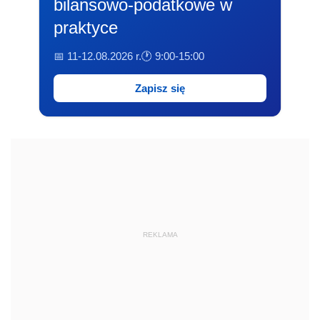
bilansowo-podatkowe w
praktyce
📅 11-12.08.2026 r.
🕐 9:00-15:00
Zapisz się
REKLAMA