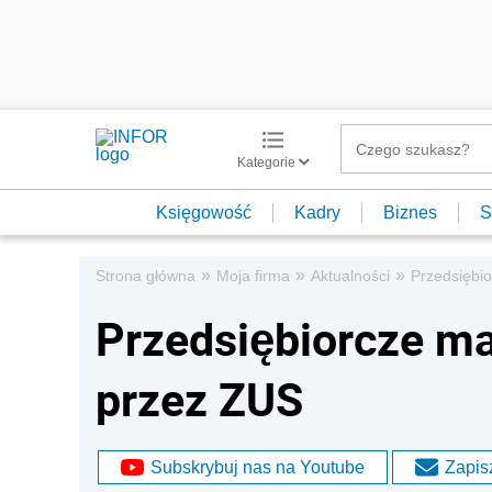
Kategorie
Księgowość
Kadry
Biznes
S
»
»
»
Strona główna
Moja firma
Aktualności
Przedsiębio
Przedsiębiorcze ma
przez ZUS
Subskrybuj nas na Youtube
Zapisz