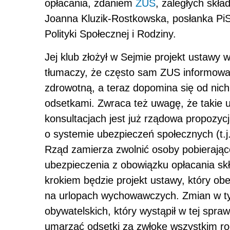
opłacania, zdaniem
ZUS
, zaległych skła
Joanna Kluzik-Rostkowska, posłanka Pi
Polityki Społecznej i Rodziny.
Jej klub złożył w Sejmie projekt ustawy 
tłumaczy, że często sam ZUS informował
zdrowotną, a teraz dopomina się od nic
odsetkami. Zwraca też uwagę, że takie u
konsultacjach jest już rządowa propozycj
o systemie ubezpieczeń społecznych (t.j.
Rząd zamierza zwolnić osoby pobierające 
ubezpieczenia z obowiązku opłacania sk
krokiem będzie projekt ustawy, który o
na urlopach wychowawczych. Zmian w ty
obywatelskich, który wystąpił w tej spr
umarzać odsetki za zwłokę wszystkim r