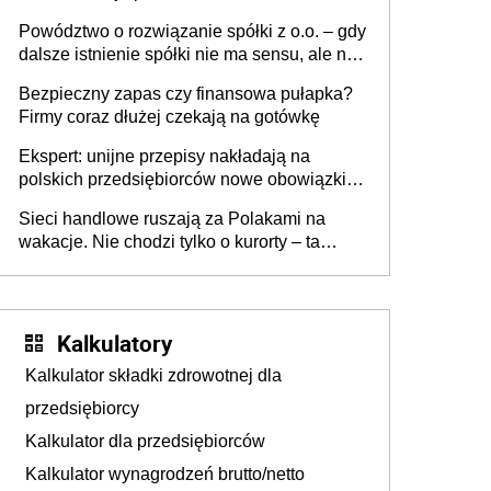
Powództwo o rozwiązanie spółki z o.o. – gdy
dalsze istnienie spółki nie ma sensu, ale nie
wszyscy wspólnicy są tego zdania
Bezpieczny zapas czy finansowa pułapka?
Firmy coraz dłużej czekają na gotówkę
Ekspert: unijne przepisy nakładają na
polskich przedsiębiorców nowe obowiązki w
zakresie opakowań
Sieci handlowe ruszają za Polakami na
wakacje. Nie chodzi tylko o kurorty – ta
walka o portfele klientów dzieje się także
tam, gdzie wielu spędzi urlop po cichu
Kalkulatory
Kalkulator składki zdrowotnej dla
przedsiębiorcy
Kalkulator dla przedsiębiorców
Kalkulator wynagrodzeń brutto/netto