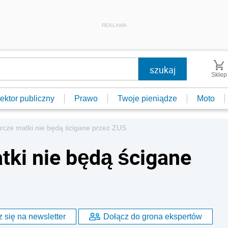
REKLAMA
Sklep
ektor publiczny
Prawo
Twoje pieniądze
Moto
rcze matki nie będą ścigane przez ZUS
tki nie będą ścigane
 się na newsletter
Dołącz do grona ekspertów