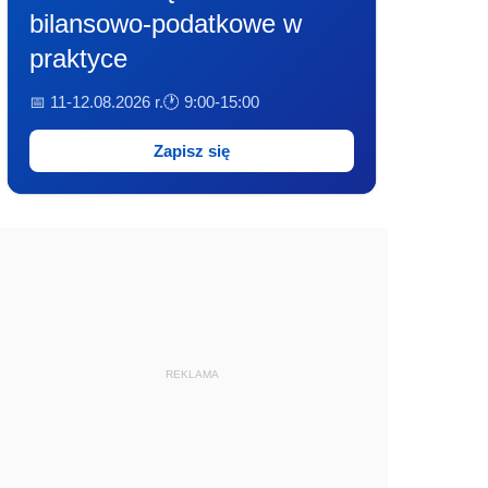
bilansowo-podatkowe w
praktyce
📅 11-12.08.2026 r.
🕐 9:00-15:00
Zapisz się
REKLAMA