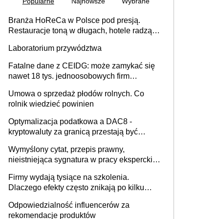
Popularne
Najnowsze
Wybrane
Branża HoReCa w Polsce pod presją.
Restauracje toną w długach, hotele radzą
sobie lepiej [GOŚĆ INFOR.PL]
Laboratorium przywództwa
Fatalne dane z CEIDG: może zamykać się
nawet 18 tys. jednoosobowych firm
miesięcznie
Umowa o sprzedaż płodów rolnych. Co
rolnik wiedzieć powinien
Optymalizacja podatkowa a DAC8 -
kryptowaluty za granicą przestają być
niewidoczne. I co dalej?
Wymyślony cytat, przepis prawny,
nieistniejąca sygnatura w pracy eksperckiej -
sam zakup ChatGPT to nie wdrożenie AI w
Firmy wydają tysiące na szkolenia.
firmie
Dlaczego efekty często znikają po kilku
tygodniach?
Odpowiedzialność influencerów za
rekomendacje produktów