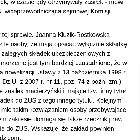
dek, w czasie gdy otrzymywały zasiłek - mówi
S, wiceprzewodnicząca sejmowej Komisji
w tej sprawie. Joanna Kluzik-Rostkowska
 te osoby, że mają opłacać wyłącznie składkę
h zaległych składek ubezpieczeniowych z
morzenie jest tym bardziej uzasadnione, że w
a nowelizacji ustawy z 13 października 1998 r.
 Dz.U. z 2007 r. nr 11, poz. 74 z późn. zm.).
zasiłek macierzyński i mające tzw. inny tytuł
ładek do ZUS z tego innego tytułu. Kolejnym
bejmie takim rozwiązaniem osoby przebywające
m zakresie domaga się także rzecznik praw
awie do ZUS. Wskazuje, że zakład powinien
odzicom.