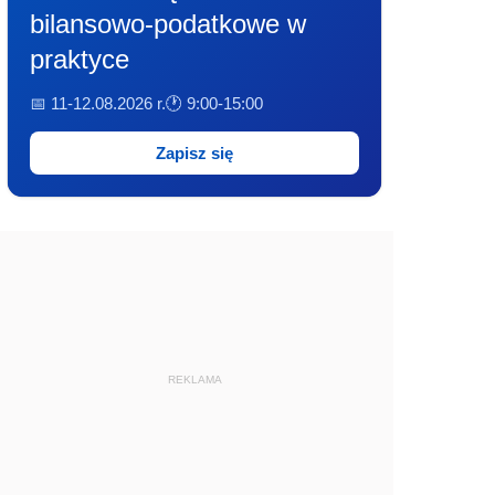
bilansowo-podatkowe w
praktyce
📅 11-12.08.2026 r.
🕐 9:00-15:00
Zapisz się
REKLAMA