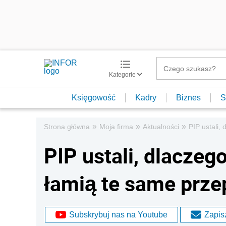
Kategorie
Księgowość
Kadry
Biznes
S
»
»
»
Strona główna
Moja firma
Aktualności
PIP ustali,
PIP ustali, dlaczeg
łamią te same prze
Subskrybuj nas na Youtube
Zapisz