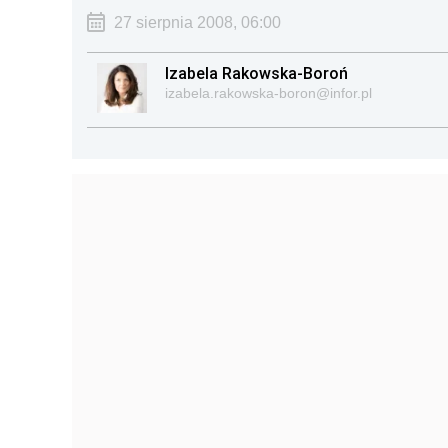
27 sierpnia 2008, 06:00
Izabela Rakowska-Boroń
izabela.rakowska-boron@infor.pl