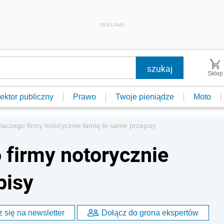
REKLAMA
Sklep
ektor publiczny
Prawo
Twoje pieniądze
Moto
 dlaczego firmy notorycznie łamią te same przepisy
o firmy notorycznie
pisy
 się na newsletter
Dołącz do grona ekspertów