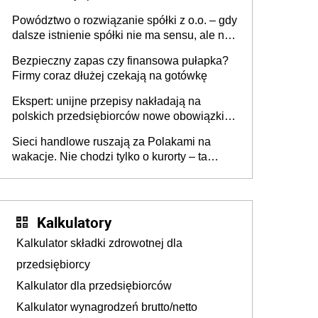
Powództwo o rozwiązanie spółki z o.o. – gdy
dalsze istnienie spółki nie ma sensu, ale nie
wszyscy wspólnicy są tego zdania
Bezpieczny zapas czy finansowa pułapka?
Firmy coraz dłużej czekają na gotówkę
Ekspert: unijne przepisy nakładają na
polskich przedsiębiorców nowe obowiązki w
zakresie opakowań
Sieci handlowe ruszają za Polakami na
wakacje. Nie chodzi tylko o kurorty – ta
walka o portfele klientów dzieje się także
tam, gdzie wielu spędzi urlop po cichu
Kalkulatory
Kalkulator składki zdrowotnej dla
przedsiębiorcy
Kalkulator dla przedsiębiorców
Kalkulator wynagrodzeń brutto/netto