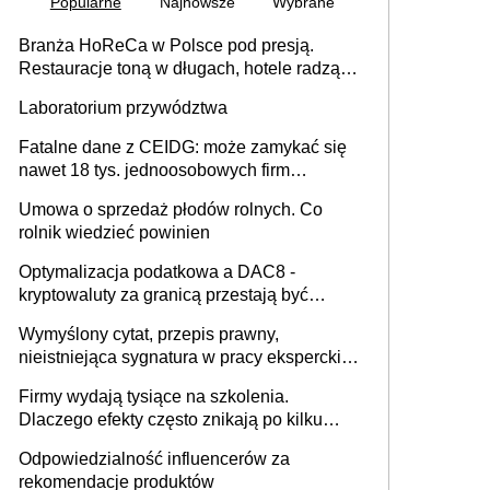
Popularne
Najnowsze
Wybrane
Branża HoReCa w Polsce pod presją.
Restauracje toną w długach, hotele radzą
sobie lepiej [GOŚĆ INFOR.PL]
Laboratorium przywództwa
Fatalne dane z CEIDG: może zamykać się
nawet 18 tys. jednoosobowych firm
miesięcznie
Umowa o sprzedaż płodów rolnych. Co
rolnik wiedzieć powinien
Optymalizacja podatkowa a DAC8 -
kryptowaluty za granicą przestają być
niewidoczne. I co dalej?
Wymyślony cytat, przepis prawny,
nieistniejąca sygnatura w pracy eksperckiej -
sam zakup ChatGPT to nie wdrożenie AI w
Firmy wydają tysiące na szkolenia.
firmie
Dlaczego efekty często znikają po kilku
tygodniach?
Odpowiedzialność influencerów za
rekomendacje produktów