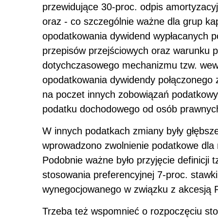
przewidujące 30-proc. odpis amortyzacy
oraz - co szczególnie ważne dla grup k
opodatkowania dywidend wypłacanych po
przepisów przejściowych oraz warunku po
dotychczasowego mechanizmu tzw. wewn
opodatkowania dywidendy połączonego z
na poczet innych zobowiązań podatkowyc
podatku dochodowego od osób prawnyc
W innych podatkach zmiany były głębsze
wprowadzono zwolnienie podatkowe dla naj
Podobnie ważne było przyjęcie definicji
stosowania preferencyjnej 7-proc. stawk
wynegocjowanego w związku z akcesją Pol
Trzeba też wspomnieć o rozpoczęciu st