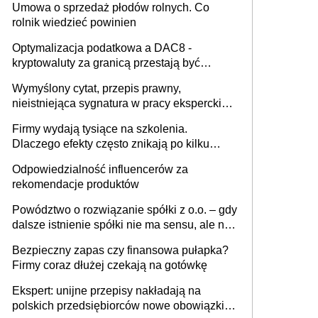
Umowa o sprzedaż płodów rolnych. Co
rolnik wiedzieć powinien
Optymalizacja podatkowa a DAC8 -
kryptowaluty za granicą przestają być
niewidoczne. I co dalej?
Wymyślony cytat, przepis prawny,
nieistniejąca sygnatura w pracy eksperckiej -
sam zakup ChatGPT to nie wdrożenie AI w
Firmy wydają tysiące na szkolenia.
firmie
Dlaczego efekty często znikają po kilku
tygodniach?
Odpowiedzialność influencerów za
rekomendacje produktów
Powództwo o rozwiązanie spółki z o.o. – gdy
dalsze istnienie spółki nie ma sensu, ale nie
wszyscy wspólnicy są tego zdania
Bezpieczny zapas czy finansowa pułapka?
Firmy coraz dłużej czekają na gotówkę
Ekspert: unijne przepisy nakładają na
polskich przedsiębiorców nowe obowiązki w