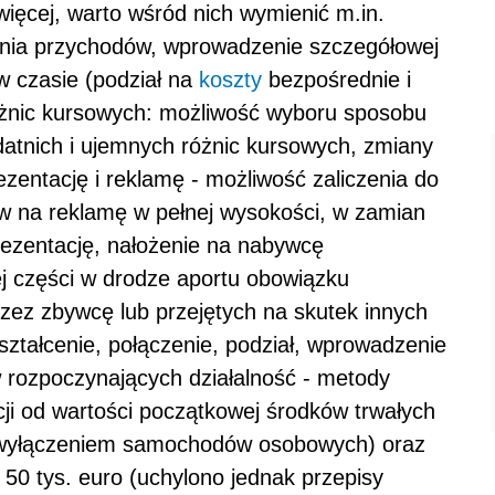
ięcej, warto wśród nich wymienić m.in.
ania przychodów, wprowadzenie szczegółowej
 w czasie (podział na
koszty
bezpośrednie i
różnic kursowych: możliwość wyboru sposobu
odatnich i ujemnych różnic kursowych, zmiany
zentację i reklamę - możliwość zaliczenia do
 na reklamę w pełnej wysokości, w zamian
prezentację, nałożenie na nabywcę
ej części w drodze aportu obowiązku
rzez zbywcę lub przejętych na skutek innych
ształcenie, połączenie, podział, wprowadzenie
w rozpoczynających działalność - metody
ji od wartości początkowej środków trwałych
(z wyłączeniem samochodów osobowych) oraz
 50 tys. euro (uchylono jednak przepisy