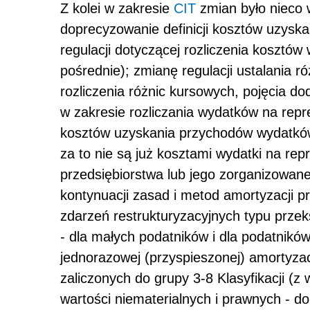
Z kolei w zakresie
CIT
zmian było nieco w
doprecyzowanie definicji kosztów uzysk
regulacji dotyczącej rozliczenia kosztów
pośrednie); zmianę regulacji ustalania 
rozliczenia różnic kursowych, pojęcia d
w zakresie rozliczania wydatków na repre
kosztów uzyskania przychodów wydatków
za to nie są już kosztami wydatki na re
przedsiębiorstwa lub jego zorganizowan
kontynuacji zasad i metod amortyzacji p
zdarzeń restrukturyzacyjnych typu przek
- dla małych podatników i dla podatnikó
jednorazowej (przyspieszonej) amortyzac
zaliczonych do grupy 3-8 Klasyfikacji 
wartości niematerialnych i prawnych - do