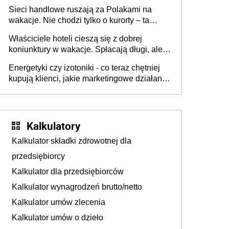
zakresie opakowań
Sieci handlowe ruszają za Polakami na
wakacje. Nie chodzi tylko o kurorty – ta
walka o portfele klientów dzieje się także
Właściciele hoteli cieszą się z dobrej
tam, gdzie wielu spędzi urlop po cichu
koniunktury w wakacje. Spłacają długi, ale
już martwią się, co będzie jesienią
Energetyki czy izotoniki - co teraz chętniej
kupują klienci, jakie marketingowe działania
podejmują sklepy
Kalkulatory
Kalkulator składki zdrowotnej dla
przedsiębiorcy
Kalkulator dla przedsiębiorców
Kalkulator wynagrodzeń brutto/netto
Kalkulator umów zlecenia
Kalkulator umów o dzieło