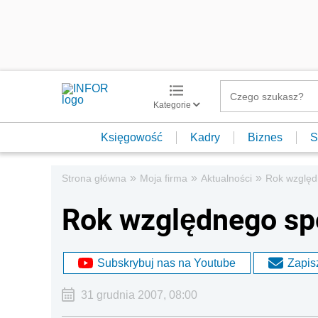
Kategorie
Księgowość
Kadry
Biznes
S
»
»
»
Strona główna
Moja firma
Aktualności
Rok względ
Rok względnego sp
Subskrybuj nas na Youtube
Zapisz
31 grudnia 2007, 08:00