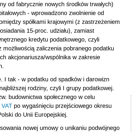
jny od fabrycznie nowych środków trwałych)
apitałowych - wprowadzono zwolnienie od
między spółkami krajowymi (z zastrzeżeniem
siadania 15-proc. udziału), zamiast
ętrznego kredytu podatkowego, czyli
 możliwością zaliczenia pobranego podatku
h akcjonariusza/wspólnika w zakresie
h.
. I tak - w podatku od spadków i darowizn
bliższej rodziny, czyli I grupy podatkowej.
 tzw. budownictwa społecznego w celu
i
VAT
po wygaśnięciu przejściowego okresu
ski do Unii Europejskiej.
osowania nowej umowy o unikaniu podwójnego