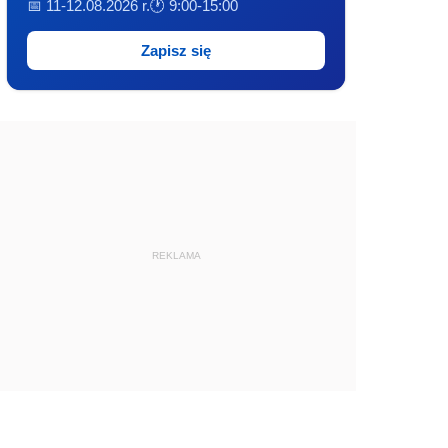
📅 11-12.08.2026 r.
🕐 9:00-15:00
Zapisz się
REKLAMA