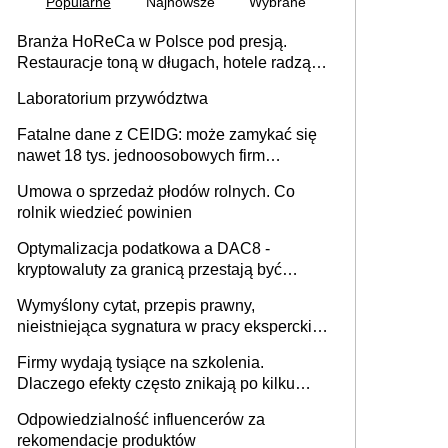
Popularne
Najnowsze
Wybrane
Branża HoReCa w Polsce pod presją.
Restauracje toną w długach, hotele radzą
sobie lepiej [GOŚĆ INFOR.PL]
Laboratorium przywództwa
Fatalne dane z CEIDG: może zamykać się
nawet 18 tys. jednoosobowych firm
miesięcznie
Umowa o sprzedaż płodów rolnych. Co
rolnik wiedzieć powinien
Optymalizacja podatkowa a DAC8 -
kryptowaluty za granicą przestają być
niewidoczne. I co dalej?
Wymyślony cytat, przepis prawny,
nieistniejąca sygnatura w pracy eksperckiej -
sam zakup ChatGPT to nie wdrożenie AI w
Firmy wydają tysiące na szkolenia.
firmie
Dlaczego efekty często znikają po kilku
tygodniach?
Odpowiedzialność influencerów za
rekomendacje produktów