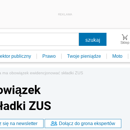
REKLAMA
Sklep
ektor publiczny
Prawo
Twoje pieniądze
Moto
 ma obowiązek ewidencjonować składki ZUS
owiązek
ładki ZUS
 się na newsletter
Dołącz do grona ekspertów