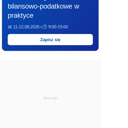
bilansowo-podatkowe w
praktyce
📅 11-12.08.2026 r.
🕐 9:00-15:00
Zapisz się
REKLAMA