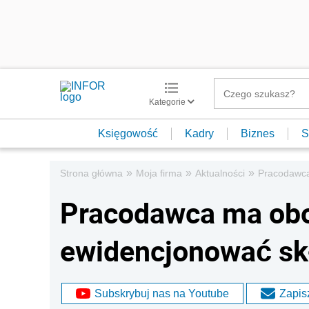
Kategorie
Księgowość
Kadry
Biznes
S
»
»
»
Strona główna
Moja firma
Aktualności
Pracodawca
Pracodawca ma ob
ewidencjonować sk
Subskrybuj nas na Youtube
Zapisz