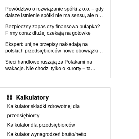
Powództwo o rozwiązanie spółki z o.o. – gdy
dalsze istnienie spółki nie ma sensu, ale nie
wszyscy wspólnicy są tego zdania
Bezpieczny zapas czy finansowa pułapka?
Firmy coraz dłużej czekają na gotówkę
Ekspert: unijne przepisy nakładają na
polskich przedsiębiorców nowe obowiązki w
zakresie opakowań
Sieci handlowe ruszają za Polakami na
wakacje. Nie chodzi tylko o kurorty – ta
walka o portfele klientów dzieje się także
tam, gdzie wielu spędzi urlop po cichu
Kalkulatory
Kalkulator składki zdrowotnej dla
przedsiębiorcy
Kalkulator dla przedsiębiorców
Kalkulator wynagrodzeń brutto/netto