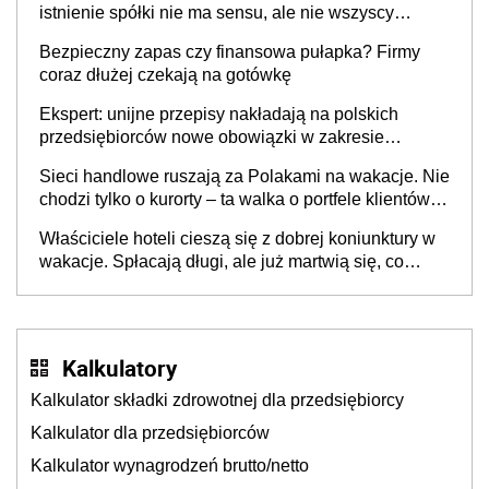
istnienie spółki nie ma sensu, ale nie wszyscy
wspólnicy są tego zdania
Bezpieczny zapas czy finansowa pułapka? Firmy
coraz dłużej czekają na gotówkę
Ekspert: unijne przepisy nakładają na polskich
przedsiębiorców nowe obowiązki w zakresie
opakowań
Sieci handlowe ruszają za Polakami na wakacje. Nie
chodzi tylko o kurorty – ta walka o portfele klientów
dzieje się także tam, gdzie wielu spędzi urlop po
Właściciele hoteli cieszą się z dobrej koniunktury w
cichu
wakacje. Spłacają długi, ale już martwią się, co
będzie jesienią
Kalkulatory
Kalkulator składki zdrowotnej dla przedsiębiorcy
Kalkulator dla przedsiębiorców
Kalkulator wynagrodzeń brutto/netto