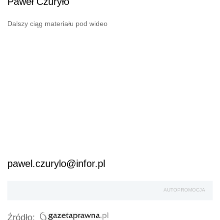
Paweł Czuryło
Dalszy ciąg materiału pod wideo
pawel.czurylo@infor.pl
AUTOPROMOCJA
Źródło: