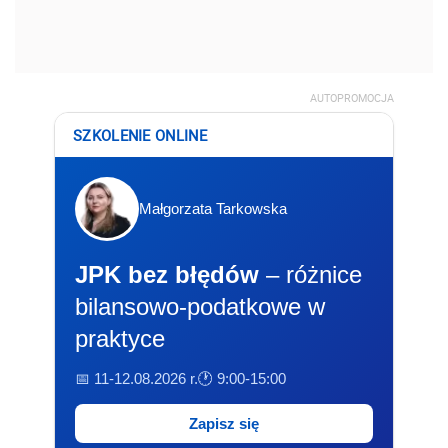
AUTOPROMOCJA
SZKOLENIE ONLINE
Małgorzata Tarkowska
JPK bez błędów
– różnice
bilansowo-podatkowe w
praktyce
📅 11-12.08.2026 r.
🕐 9:00-15:00
Zapisz się