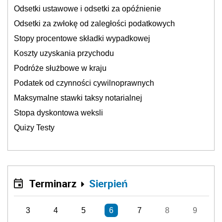
Odsetki ustawowe i odsetki za opóźnienie
Odsetki za zwłokę od zaległości podatkowych
Stopy procentowe składki wypadkowej
Koszty uzyskania przychodu
Podróże służbowe w kraju
Podatek od czynności cywilnoprawnych
Maksymalne stawki taksy notarialnej
Stopa dyskontowa weksli
Quizy Testy
Terminarz
Sierpień
3
4
5
6
7
8
9