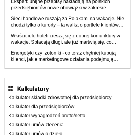
Ekspert: unijne przepisy nakładają na polskich
przedsiębiorców nowe obowiązki w zakresie
opakowań
Sieci handlowe ruszają za Polakami na wakacje. Nie
chodzi tylko o kurorty – ta walka o portfele klientów
dzieje się także tam, gdzie wielu spędzi urlop po
Właściciele hoteli cieszą się z dobrej koniunktury w
cichu
wakacje. Spłacają długi, ale już martwią się, co
będzie jesienią
Energetyki czy izotoniki - co teraz chętniej kupują
klienci, jakie marketingowe działania podejmują
sklepy
Kalkulatory
Kalkulator składki zdrowotnej dla przedsiębiorcy
Kalkulator dla przedsiębiorców
Kalkulator wynagrodzeń brutto/netto
Kalkulator umów zlecenia
Kalkulator umów o dzieło