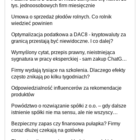
tys. jednoosobowych firm miesięcznie
Umowa o sprzedaż płodów rolnych. Co rolnik
wiedzieć powinien
Optymalizacja podatkowa a DAC8 - kryptowaluty za
granicą przestają być niewidoczne. I co dalej?
Wymyślony cytat, przepis prawny, nieistniejąca
sygnatura w pracy eksperckiej - sam zakup ChatGPT
to nie wdrożenie AI w firmie
Firmy wydają tysiące na szkolenia. Dlaczego efekty
często znikają po kilku tygodniach?
Odpowiedzialność influencerów za rekomendacje
produktów
Powództwo o rozwiązanie spółki z o.o. – gdy dalsze
istnienie spółki nie ma sensu, ale nie wszyscy
wspólnicy są tego zdania
Bezpieczny zapas czy finansowa pułapka? Firmy
coraz dłużej czekają na gotówkę