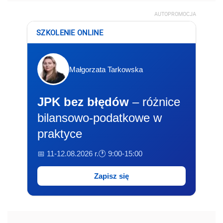
AUTOPROMOCJA
SZKOLENIE ONLINE
Małgorzata Tarkowska
JPK bez błędów
– różnice
bilansowo-podatkowe w
praktyce
📅 11-12.08.2026 r.
🕐 9:00-15:00
Zapisz się