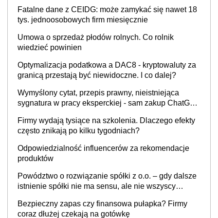
Fatalne dane z CEIDG: może zamykać się nawet 18
tys. jednoosobowych firm miesięcznie
Umowa o sprzedaż płodów rolnych. Co rolnik
wiedzieć powinien
Optymalizacja podatkowa a DAC8 - kryptowaluty za
granicą przestają być niewidoczne. I co dalej?
Wymyślony cytat, przepis prawny, nieistniejąca
sygnatura w pracy eksperckiej - sam zakup ChatGPT
to nie wdrożenie AI w firmie
Firmy wydają tysiące na szkolenia. Dlaczego efekty
często znikają po kilku tygodniach?
Odpowiedzialność influencerów za rekomendacje
produktów
Powództwo o rozwiązanie spółki z o.o. – gdy dalsze
istnienie spółki nie ma sensu, ale nie wszyscy
wspólnicy są tego zdania
Bezpieczny zapas czy finansowa pułapka? Firmy
coraz dłużej czekają na gotówkę