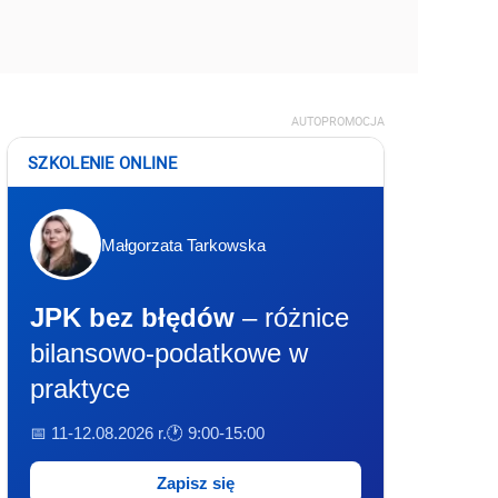
AUTOPROMOCJA
SZKOLENIE ONLINE
Małgorzata Tarkowska
JPK bez błędów
– różnice
bilansowo-podatkowe w
praktyce
📅 11-12.08.2026 r.
🕐 9:00-15:00
Zapisz się