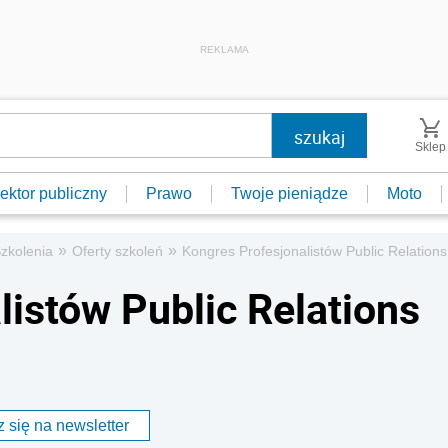
REKLAMA
Sklep
ektor publiczny
Prawo
Twoje pieniądze
Moto
»
»
zkolenia
Oferty szkoleń
Kongres Profesjonalistów Public Relation
listów Public Relations
 się na newsletter