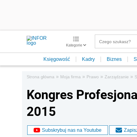
Kategorie
Księgowość
Kadry
Biznes
S
»
»
»
»
Strona główna
Moja firma
Prawo
Zarządzanie
S
Kongres Profesjona
2015
Subskrybuj nas na Youtube
Zapisz