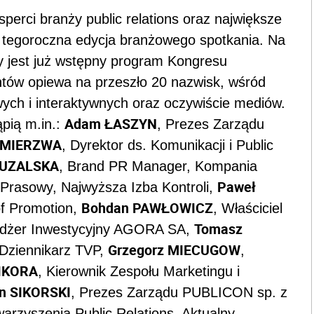
erci branży public relations oraz największe
 tegoroczna edycja branżowego spotkania. Na
ny jest już wstępny program Kongresu
ntów opiewa na przeszło 20 nazwisk, wśród
owych i interaktywnych oraz oczywiście mediów.
Adam ŁASZYN
pią m.in.:
, Prezes Zarządu
z MIERZWA
, Dyrektor ds. Komunikacji i Public
KUZALSKA
, Brand PR Manager, Kompania
Paweł
 Prasowy, Najwyższa Izba Kontroli,
Bohdan PAWŁOWICZ
of Promotion,
, Właściciel
Tomasz
dżer Inwestycyjny AGORA SA,
Grzegorz MIECUGOW
 Dziennikarz TVP,
,
SIKORA
, Kierownik Zespołu Marketingu i
n SIKORSKI
, Prezes Zarządu PUBLICON sp. z
arzyszenia Public Relations. Aktualny