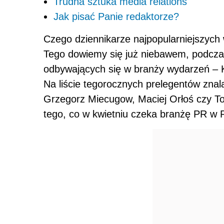
Trudna sztuka media relations
Jak pisać Panie redaktorze?
Czego dziennikarze najpopularniejszyc
Tego dowiemy się już niebawem, podczas 
odbywających się w branży wydarzeń – K
Na liście tegorocznych prelegentów znala
Grzegorz Miecugow, Maciej Orłoś czy T
tego, co w kwietniu czeka branżę PR w 