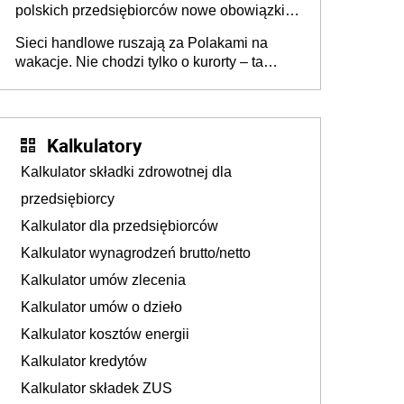
polskich przedsiębiorców nowe obowiązki w
zakresie opakowań
Sieci handlowe ruszają za Polakami na
wakacje. Nie chodzi tylko o kurorty – ta
walka o portfele klientów dzieje się także
tam, gdzie wielu spędzi urlop po cichu
Kalkulatory
Kalkulator składki zdrowotnej dla
przedsiębiorcy
Kalkulator dla przedsiębiorców
Kalkulator wynagrodzeń brutto/netto
Kalkulator umów zlecenia
Kalkulator umów o dzieło
Kalkulator kosztów energii
Kalkulator kredytów
Kalkulator składek ZUS