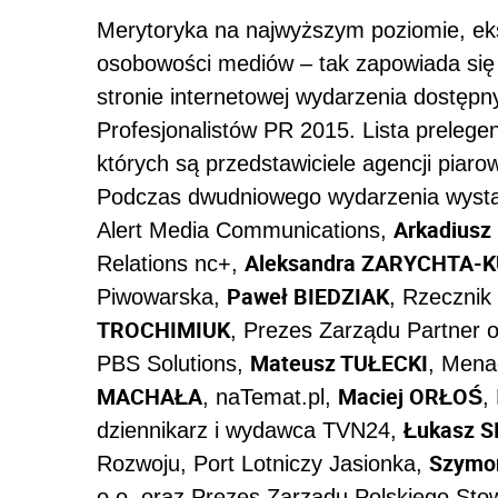
Merytoryka na najwyższym poziomie, eksp
osobowości mediów – tak zapowiada się
stronie internetowej wydarzenia dostęp
Profesjonalistów PR 2015. Lista prelege
których są przedstawiciele agencji piar
Podczas dwudniowego wydarzenia wystą
Arkadius
Alert Media Communications,
Aleksandra ZARYCHTA-
Relations nc+,
Paweł BIEDZIAK
Piwowarska,
, Rzecznik
TROCHIMIUK
, Prezes Zarządu Partner 
Mateusz TUŁECKI
PBS Solutions,
, Mena
MACHAŁA
Maciej ORŁOŚ
, naTemat.pl,
,
Łukasz 
dziennikarz i wydawca TVN24,
Szymo
Rozwoju, Port Lotniczy Jasionka,
o.o. oraz Prezes Zarządu Polskiego Stow