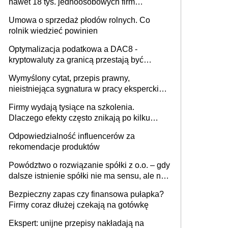
nawet 18 tys. jednoosobowych firm
miesięcznie
Umowa o sprzedaż płodów rolnych. Co
rolnik wiedzieć powinien
Optymalizacja podatkowa a DAC8 -
kryptowaluty za granicą przestają być
niewidoczne. I co dalej?
Wymyślony cytat, przepis prawny,
nieistniejąca sygnatura w pracy eksperckiej -
sam zakup ChatGPT to nie wdrożenie AI w
Firmy wydają tysiące na szkolenia.
firmie
Dlaczego efekty często znikają po kilku
tygodniach?
Odpowiedzialność influencerów za
rekomendacje produktów
Powództwo o rozwiązanie spółki z o.o. – gdy
dalsze istnienie spółki nie ma sensu, ale nie
wszyscy wspólnicy są tego zdania
Bezpieczny zapas czy finansowa pułapka?
Firmy coraz dłużej czekają na gotówkę
Ekspert: unijne przepisy nakładają na