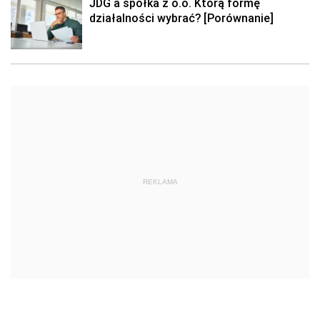
JDG a spółka z o.o. Którą formę
działalności wybrać? [Porównanie]
REKLAMA