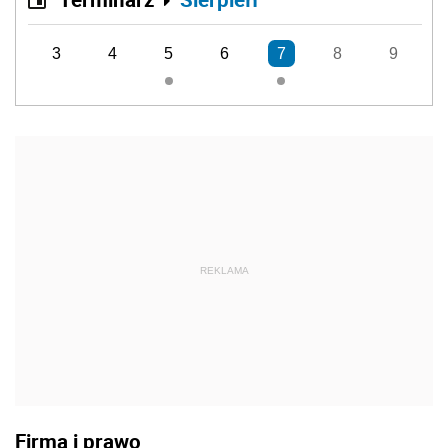
3
4
5
6
7
8
9
REKLAMA
Firma i prawo