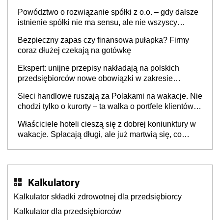
Powództwo o rozwiązanie spółki z o.o. – gdy dalsze
istnienie spółki nie ma sensu, ale nie wszyscy
wspólnicy są tego zdania
Bezpieczny zapas czy finansowa pułapka? Firmy
coraz dłużej czekają na gotówkę
Ekspert: unijne przepisy nakładają na polskich
przedsiębiorców nowe obowiązki w zakresie
opakowań
Sieci handlowe ruszają za Polakami na wakacje. Nie
chodzi tylko o kurorty – ta walka o portfele klientów
dzieje się także tam, gdzie wielu spędzi urlop po
Właściciele hoteli cieszą się z dobrej koniunktury w
cichu
wakacje. Spłacają długi, ale już martwią się, co
będzie jesienią
Kalkulatory
Kalkulator składki zdrowotnej dla przedsiębiorcy
Kalkulator dla przedsiębiorców