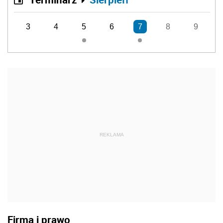
3
4
5
6
7
8
9
REKLAMA
Firma i prawo