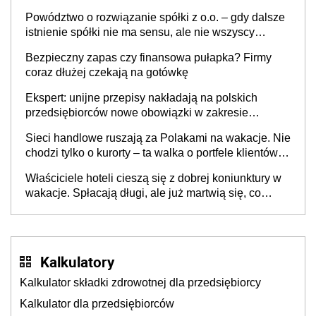
Powództwo o rozwiązanie spółki z o.o. – gdy dalsze
istnienie spółki nie ma sensu, ale nie wszyscy
wspólnicy są tego zdania
Bezpieczny zapas czy finansowa pułapka? Firmy
coraz dłużej czekają na gotówkę
Ekspert: unijne przepisy nakładają na polskich
przedsiębiorców nowe obowiązki w zakresie
opakowań
Sieci handlowe ruszają za Polakami na wakacje. Nie
chodzi tylko o kurorty – ta walka o portfele klientów
dzieje się także tam, gdzie wielu spędzi urlop po
Właściciele hoteli cieszą się z dobrej koniunktury w
cichu
wakacje. Spłacają długi, ale już martwią się, co
będzie jesienią
Kalkulatory
Kalkulator składki zdrowotnej dla przedsiębiorcy
Kalkulator dla przedsiębiorców