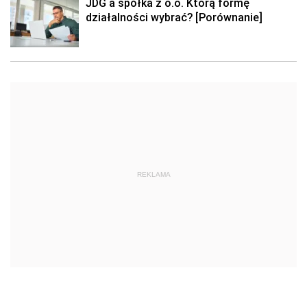
JDG a spółka z o.o. Którą formę
działalności wybrać? [Porównanie]
REKLAMA