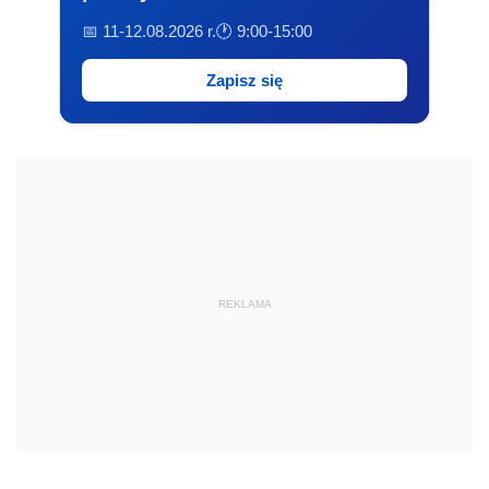
📅 11-12.08.2026 r.
🕐 9:00-15:00
Zapisz się
REKLAMA