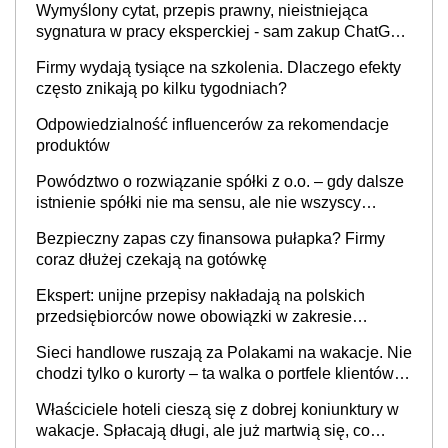
Wymyślony cytat, przepis prawny, nieistniejąca
sygnatura w pracy eksperckiej - sam zakup ChatGPT
to nie wdrożenie AI w firmie
Firmy wydają tysiące na szkolenia. Dlaczego efekty
często znikają po kilku tygodniach?
Odpowiedzialność influencerów za rekomendacje
produktów
Powództwo o rozwiązanie spółki z o.o. – gdy dalsze
istnienie spółki nie ma sensu, ale nie wszyscy
wspólnicy są tego zdania
Bezpieczny zapas czy finansowa pułapka? Firmy
coraz dłużej czekają na gotówkę
Ekspert: unijne przepisy nakładają na polskich
przedsiębiorców nowe obowiązki w zakresie
opakowań
Sieci handlowe ruszają za Polakami na wakacje. Nie
chodzi tylko o kurorty – ta walka o portfele klientów
dzieje się także tam, gdzie wielu spędzi urlop po
Właściciele hoteli cieszą się z dobrej koniunktury w
cichu
wakacje. Spłacają długi, ale już martwią się, co