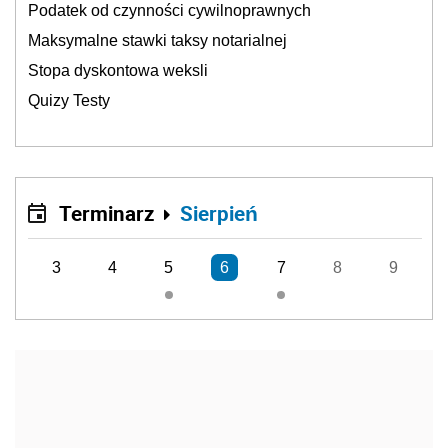
Podatek od czynności cywilnoprawnych
Maksymalne stawki taksy notarialnej
Stopa dyskontowa weksli
Quizy Testy
Terminarz
Sierpień
3
4
5
6
7
8
9