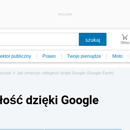
REKLAMA
Sklep
ektor publiczny
Prawo
Twoje pieniądze
Moto
»
uczek
Jak zmierzyć odległość dzięki Google (Google Earth)
łość dzięki Google