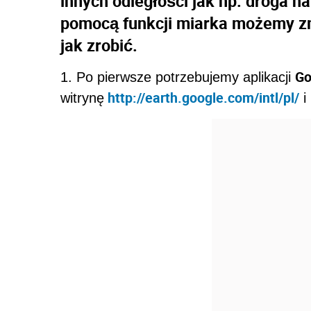
innych odległości jak np. droga n
pomocą funkcji miarka możemy zm
jak zrobić.
Go
1. Po pierwsze potrzebujemy aplikacji
http://earth.google.com/intl/pl/
witrynę
i