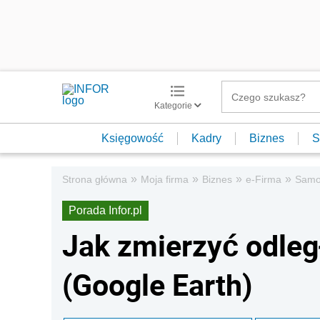
Kategorie
Księgowość
Kadry
Biznes
S
»
»
»
»
Strona główna
Moja firma
Biznes
e-Firma
Samo
Porada Infor.pl
Jak zmierzyć odleg
(Google Earth)