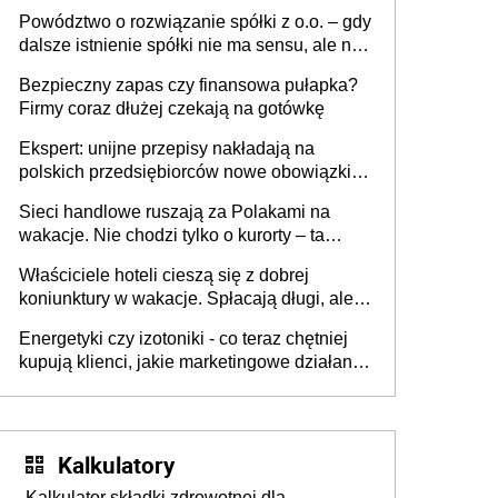
Powództwo o rozwiązanie spółki z o.o. – gdy
dalsze istnienie spółki nie ma sensu, ale nie
wszyscy wspólnicy są tego zdania
Bezpieczny zapas czy finansowa pułapka?
Firmy coraz dłużej czekają na gotówkę
Ekspert: unijne przepisy nakładają na
polskich przedsiębiorców nowe obowiązki w
zakresie opakowań
Sieci handlowe ruszają za Polakami na
wakacje. Nie chodzi tylko o kurorty – ta
walka o portfele klientów dzieje się także
Właściciele hoteli cieszą się z dobrej
tam, gdzie wielu spędzi urlop po cichu
koniunktury w wakacje. Spłacają długi, ale
już martwią się, co będzie jesienią
Energetyki czy izotoniki - co teraz chętniej
kupują klienci, jakie marketingowe działania
podejmują sklepy
Kalkulatory
Kalkulator składki zdrowotnej dla