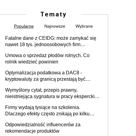
Tematy
Popularne
Najnowsze
Wybrane
Fatalne dane z CEIDG: może zamykać się
nawet 18 tys. jednoosobowych firm
miesięcznie
Umowa o sprzedaż płodów rolnych. Co
rolnik wiedzieć powinien
Optymalizacja podatkowa a DAC8 -
kryptowaluty za granicą przestają być
niewidoczne. I co dalej?
Wymyślony cytat, przepis prawny,
nieistniejąca sygnatura w pracy eksperckiej -
sam zakup ChatGPT to nie wdrożenie AI w
Firmy wydają tysiące na szkolenia.
firmie
Dlaczego efekty często znikają po kilku
tygodniach?
Odpowiedzialność influencerów za
rekomendacje produktów