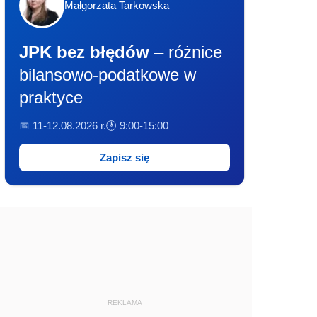
Małgorzata Tarkowska
JPK bez błędów
– różnice
bilansowo-podatkowe w
praktyce
📅 11-12.08.2026 r.
🕐 9:00-15:00
Zapisz się
REKLAMA