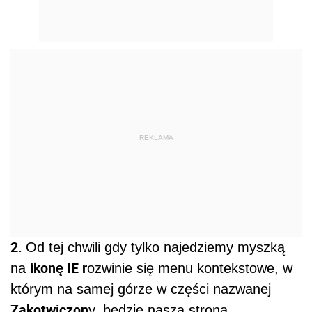
REKLAMA
2.
Od tej chwili gdy tylko najedziemy myszką
ikonę IE r
na
ozwinie się menu kontekstowe, w
którym na samej górze w części nazwanej
Zakotwiczon
y, będzie nasza strona.