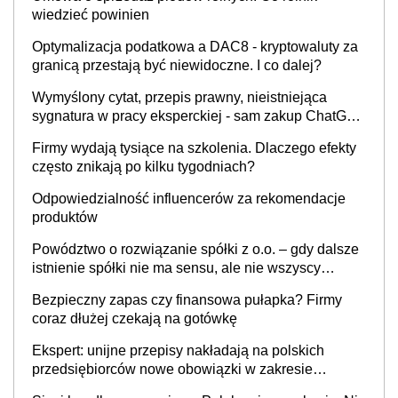
wiedzieć powinien
Optymalizacja podatkowa a DAC8 - kryptowaluty za
granicą przestają być niewidoczne. I co dalej?
Wymyślony cytat, przepis prawny, nieistniejąca
sygnatura w pracy eksperckiej - sam zakup ChatGPT
to nie wdrożenie AI w firmie
Firmy wydają tysiące na szkolenia. Dlaczego efekty
często znikają po kilku tygodniach?
Odpowiedzialność influencerów za rekomendacje
produktów
Powództwo o rozwiązanie spółki z o.o. – gdy dalsze
istnienie spółki nie ma sensu, ale nie wszyscy
wspólnicy są tego zdania
Bezpieczny zapas czy finansowa pułapka? Firmy
coraz dłużej czekają na gotówkę
Ekspert: unijne przepisy nakładają na polskich
przedsiębiorców nowe obowiązki w zakresie
opakowań