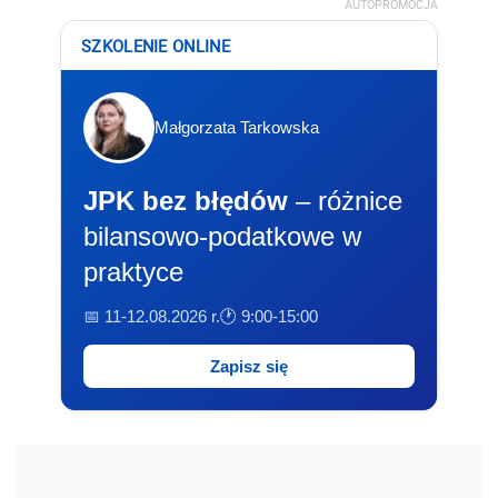
AUTOPROMOCJA
SZKOLENIE ONLINE
Małgorzata Tarkowska
JPK bez błędów
– różnice
bilansowo-podatkowe w
praktyce
📅 11-12.08.2026 r.
🕐 9:00-15:00
Zapisz się