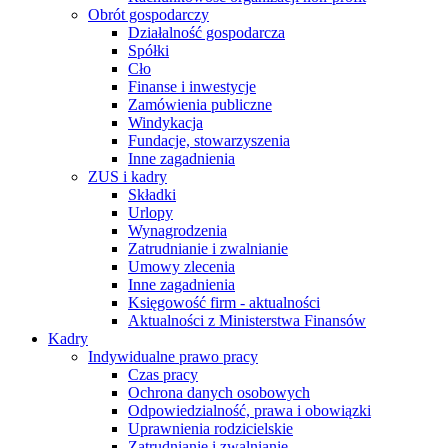
Obrót gospodarczy
Działalność gospodarcza
Spółki
Cło
Finanse i inwestycje
Zamówienia publiczne
Windykacja
Fundacje, stowarzyszenia
Inne zagadnienia
ZUS i kadry
Składki
Urlopy
Wynagrodzenia
Zatrudnianie i zwalnianie
Umowy zlecenia
Inne zagadnienia
Księgowość firm - aktualności
Aktualności z Ministerstwa Finansów
Kadry
Indywidualne prawo pracy
Czas pracy
Ochrona danych osobowych
Odpowiedzialność, prawa i obowiązki
Uprawnienia rodzicielskie
Zatrudnianie i zwalnianie