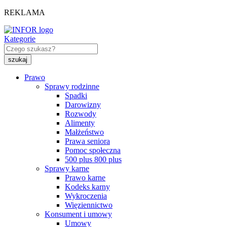
REKLAMA
Kategorie
Prawo
Sprawy rodzinne
Spadki
Darowizny
Rozwody
Alimenty
Małżeństwo
Prawa seniora
Pomoc społeczna
500 plus 800 plus
Sprawy karne
Prawo karne
Kodeks karny
Wykroczenia
Więziennictwo
Konsument i umowy
Umowy