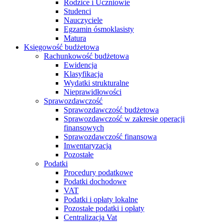
Rodzice i Uczniowie
Studenci
Nauczyciele
Egzamin ósmoklasisty
Matura
Księgowość budżetowa
Rachunkowość budżetowa
Ewidencja
Klasyfikacja
Wydatki strukturalne
Nieprawidłowości
Sprawozdawczość
Sprawozdawczość budżetowa
Sprawozdawczość w zakresie operacji
finansowych
Sprawozdawczość finansowa
Inwentaryzacja
Pozostałe
Podatki
Procedury podatkowe
Podatki dochodowe
VAT
Podatki i opłaty lokalne
Pozostałe podatki i opłaty
Centralizacja Vat