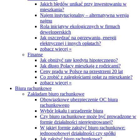
Jakich błędów unikać przy inwestowaniu w
mieszkania?
Najem instytucjonalny – alternatywna wersja
najmu
Rola inicjatyw ekologicznych w firmach
deweloperskich
Jak oszczędzać na ogrzewaniu, energii
elektrycznej i innych opłatach?
zobacz więcej »
Finanse
Jak obniżyć ratę kredytu hipotecznego?
Jak długo Polacy mieszkają z rodzicami?
Ceny prądu w Polsce na przestrzeni 20 lat
Co zrobić z zaległościami opłat za mieszkanie?
zobacz więcej »
Biura rachunkowe
Zakładam biuro rachunkowe
Obowiązkowe ubezpieczenie OC biura
rachunkowego
Wybór lokalu i urządzenie biura
Czy biuro rachunkowe może być prowadzone w
formie działalności nierejestrowanej?
W jakiej formie założyć biuro rachunkowe:
jednoosobowej działalności czy spółki
Jak założyć biuro rachunkowe?