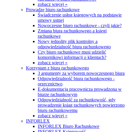
zobacz więcej »
Prowadzę biuro rachunkowe
Świadczenie usług księgowych na podstawie
umowy ustnej
Nowoczesne biuro rachunkowe - czyli jakie?
Zmiana biura rachunkowego a księgi
rachunkowe
Nowy jednolity plik kontrolny a
odpowiedzialność biura rachunkowego
Czy biuro rachunkowe musi udzielić
komornikowi informacji o klientach?
zobacz więcej »
Korzystam z biura rachunkowego
3 argumenty za wyborem nowoczesnego biura
Odpowiedzialność biura rachunkowego -
orzecznictwo
E-dokumentacja pracownicza prowadzona w
biurze rachunkowym
Odpowiedzialność za rachunkowość, gdy
prowadzenie ksiąg rachunkowych powierzono
biuru rachunkowemu
zobacz więcej »
INFORLEX
INFORLEX Biuro Rachunkowe
INFORLEX Księgowość