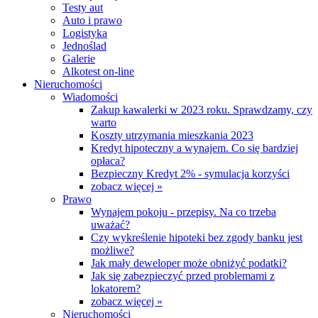
Testy aut
Auto i prawo
Logistyka
Jednoślad
Galerie
Alkotest on-line
Nieruchomości
Wiadomości
Zakup kawalerki w 2023 roku. Sprawdzamy, czy
warto
Koszty utrzymania mieszkania 2023
Kredyt hipoteczny a wynajem. Co się bardziej
opłaca?
Bezpieczny Kredyt 2% - symulacja korzyści
zobacz więcej »
Prawo
Wynajem pokoju - przepisy. Na co trzeba
uważać?
Czy wykreślenie hipoteki bez zgody banku jest
możliwe?
Jak mały deweloper może obniżyć podatki?
Jak się zabezpieczyć przed problemami z
lokatorem?
zobacz więcej »
Nieruchomości