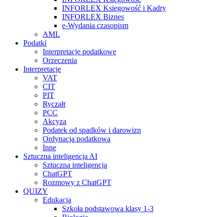
INFORLEX Księgowość i Kadry
INFORLEX Biznes
e-Wydania czasopism
AML
Podatki
Interpretacje podatkowe
Orzeczenia
Interpretacje
VAT
CIT
PIT
Ryczałt
PCC
Akcyza
Podatek od spadków i darowizn
Ordynacja podatkowa
Inne
Sztuczna inteligencja AI
Sztuczna inteligencja
ChatGPT
Rozmowy z ChatGPT
QUIZY
Edukacja
Szkoła podstawowa klasy 1-3