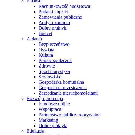
Finanse
Rachunkowość budżetowa
Podatki i opłaty
Zamówienia publiczne
Audyt i kontrola
Dobre praktyki
Budżet
Zadania
Bezpieczeństwo
Oświata
Kultura
Pomoc społeczna
Zdrowie
Sport i turystyka
Środowisko
Gospodarka komunalna
Gospodarka przestrzenna
Zarządzanie nieruchomościami
Rozwój i promocja
Fundusze unijne
Współpraca
Partnerstwo publiczno-prywatne
Marketing
Dobre praktyki
Edukacja