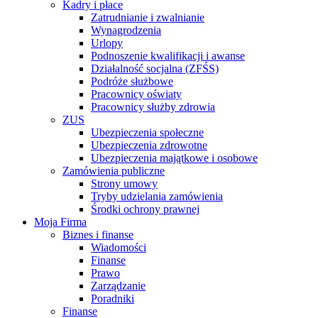
Kadry i płace
Zatrudnianie i zwalnianie
Wynagrodzenia
Urlopy
Podnoszenie kwalifikacji i awanse
Działalność socjalna (ZFŚS)
Podróże służbowe
Pracownicy oświaty
Pracownicy służby zdrowia
ZUS
Ubezpieczenia społeczne
Ubezpieczenia zdrowotne
Ubezpieczenia majątkowe i osobowe
Zamówienia publiczne
Strony umowy
Tryby udzielania zamówienia
Środki ochrony prawnej
Moja Firma
Biznes i finanse
Wiadomości
Finanse
Prawo
Zarządzanie
Poradniki
Finanse