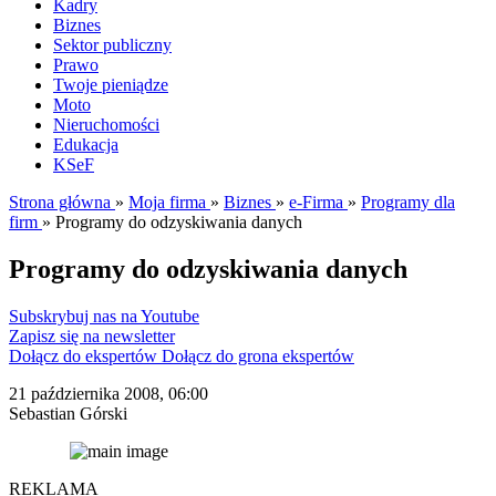
Kadry
Biznes
Sektor publiczny
Prawo
Twoje pieniądze
Moto
Nieruchomości
Edukacja
KSeF
Strona główna
»
Moja firma
»
Biznes
»
e-Firma
»
Programy dla
firm
»
Programy do odzyskiwania danych
Programy do odzyskiwania danych
Subskrybuj nas na Youtube
Zapisz się na newsletter
Dołącz do ekspertów
Dołącz do grona ekspertów
21 października 2008, 06:00
Sebastian Górski
REKLAMA