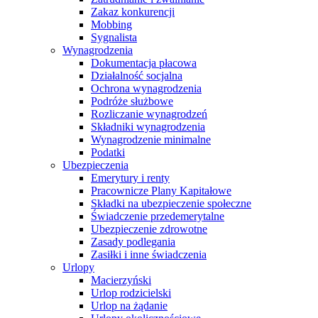
Zakaz konkurencji
Mobbing
Sygnalista
Wynagrodzenia
Dokumentacja płacowa
Działalność socjalna
Ochrona wynagrodzenia
Podróże służbowe
Rozliczanie wynagrodzeń
Składniki wynagrodzenia
Wynagrodzenie minimalne
Podatki
Ubezpieczenia
Emerytury i renty
Pracownicze Plany Kapitałowe
Składki na ubezpieczenie społeczne
Świadczenie przedemerytalne
Ubezpieczenie zdrowotne
Zasady podlegania
Zasiłki i inne świadczenia
Urlopy
Macierzyński
Urlop rodzicielski
Urlop na żądanie