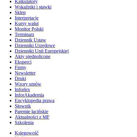
Kalkulatory
Wskaźniki i stawki
Sklep
Interpretacje
Kursy walut
Monitor Polski
Terminarz
Dziennik Ustaw
Dzienniki Urzędowe
Dzienniki Unii Europejskiej
Akty ujednolicone
Eksperci
Firmy
Newsletter
Druki
Wzory umów
Inforlex
InforAkademia
Encyklopedia prawa
Słownik
Paremie łacińskie
Aktualności z MF
Szkolenia
Księgowość