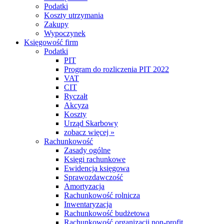
Podatki
Koszty utrzymania
Zakupy
Wypoczynek
Księgowość firm
Podatki
PIT
Program do rozliczenia PIT 2022
VAT
CIT
Ryczałt
Akcyza
Koszty
Urząd Skarbowy
zobacz więcej »
Rachunkowość
Zasady ogólne
Księgi rachunkowe
Ewidencja księgowa
Sprawozdawczość
Amortyzacja
Rachunkowość rolnicza
Inwentaryzacja
Rachunkowość budżetowa
Rachunkowość organizacji non-profit