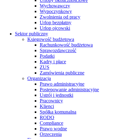
Urlopy okolicznościowe
Wychowawczy
Wypoczynkowy
Zwolnienia od pracy
Urlop bezpłatny
Urlop ojcowski
Sektor publiczny
Księgowość budżetowa
Rachunkowość budżetowa
Sprawozdawczość
Podatki
Kadry i płace
ZUS
Zamówienia publiczne
Organizacja
Prawo administracyjne
Postępowanie administracyjne
Ustrój i jednostki
Pracownicy
Klienci
Spółka komunalna
RODO
Compliance
Prawo wodne
Orzeczenia