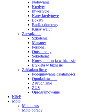
Notowania
Kredyty
Inwestycje
Karty kredytowe
Lokaty
Budżet domowy
Kursy walut
Zarządzanie
Szkolenia
Manager
Personel
Outsourcing
Sekretariat
Korespondencja w biznesie
Etykieta w biznesie
Zakładam firmę
Podejmowanie działalności
Opodatkowanie
Zatrudnianie
ZUS
Oprogramowanie
KSeF
Moto
Motonews
Moto porady