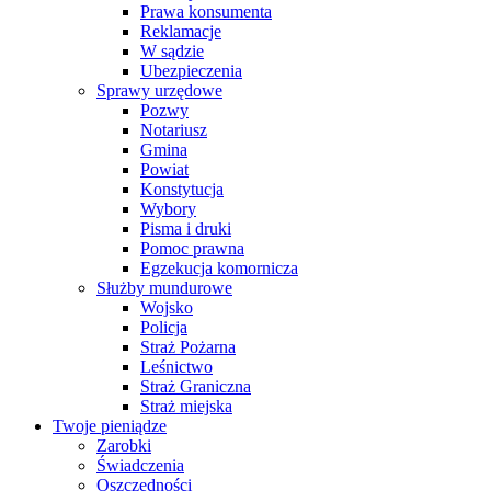
Prawa konsumenta
Reklamacje
W sądzie
Ubezpieczenia
Sprawy urzędowe
Pozwy
Notariusz
Gmina
Powiat
Konstytucja
Wybory
Pisma i druki
Pomoc prawna
Egzekucja komornicza
Służby mundurowe
Wojsko
Policja
Straż Pożarna
Leśnictwo
Straż Graniczna
Straż miejska
Twoje pieniądze
Zarobki
Świadczenia
Oszczędności