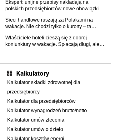
Ekspert: unijne przepisy nakładają na
polskich przedsiębiorców nowe obowiązki w
zakresie opakowań
Sieci handlowe ruszają za Polakami na
wakacje. Nie chodzi tylko o kurorty – ta
walka o portfele klientów dzieje się także
Właściciele hoteli cieszą się z dobrej
tam, gdzie wielu spędzi urlop po cichu
koniunktury w wakacje. Spłacają długi, ale
już martwią się, co będzie jesienią
Kalkulatory
Kalkulator składki zdrowotnej dla
przedsiębiorcy
Kalkulator dla przedsiębiorców
Kalkulator wynagrodzeń brutto/netto
Kalkulator umów zlecenia
Kalkulator umów o dzieło
Kalkulator kosztów energii