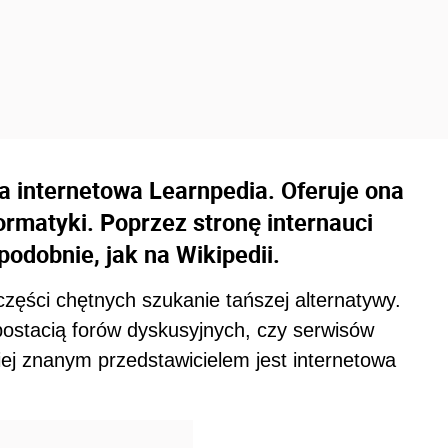
ma internetowa Learnpedia. Oferuje ona
ormatyki. Poprzez stronę internauci
odobnie, jak na Wikipedii.
ęści chętnych szukanie tańszej alternatywy.
 postacią forów dyskusyjnych, czy serwisów
iej znanym przedstawicielem jest internetowa