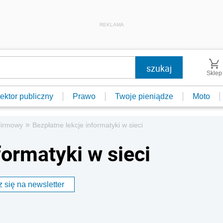
REKLAMA
Sklep
ektor publiczny
Prawo
Twoje pieniądze
Moto
»
firmowy
Bezpłatne lekcje informatyki w sieci
formatyki w sieci
 się na newsletter