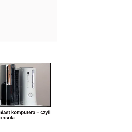
iast komputera – czyli
konsola