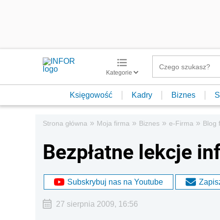
Kategorie
Księgowość
Kadry
Biznes
S
»
»
»
»
Strona główna
Moja firma
Biznes
e-Firma
Blog 
Bezpłatne lekcje in
Subskrybuj nas na Youtube
Zapisz
27 sierpnia 2009, 16:56