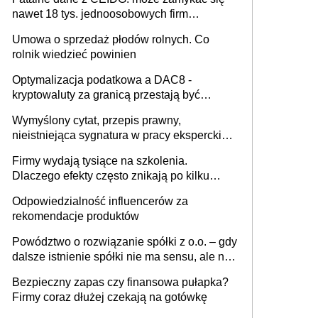
nawet 18 tys. jednoosobowych firm
miesięcznie
Umowa o sprzedaż płodów rolnych. Co
rolnik wiedzieć powinien
Optymalizacja podatkowa a DAC8 -
kryptowaluty za granicą przestają być
niewidoczne. I co dalej?
Wymyślony cytat, przepis prawny,
nieistniejąca sygnatura w pracy eksperckiej -
sam zakup ChatGPT to nie wdrożenie AI w
Firmy wydają tysiące na szkolenia.
firmie
Dlaczego efekty często znikają po kilku
tygodniach?
Odpowiedzialność influencerów za
rekomendacje produktów
Powództwo o rozwiązanie spółki z o.o. – gdy
dalsze istnienie spółki nie ma sensu, ale nie
wszyscy wspólnicy są tego zdania
Bezpieczny zapas czy finansowa pułapka?
Firmy coraz dłużej czekają na gotówkę