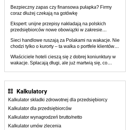
wspólnicy są tego zdania
Bezpieczny zapas czy finansowa pułapka? Firmy
coraz dłużej czekają na gotówkę
Ekspert: unijne przepisy nakładają na polskich
przedsiębiorców nowe obowiązki w zakresie
opakowań
Sieci handlowe ruszają za Polakami na wakacje. Nie
chodzi tylko o kurorty – ta walka o portfele klientów
dzieje się także tam, gdzie wielu spędzi urlop po
Właściciele hoteli cieszą się z dobrej koniunktury w
cichu
wakacje. Spłacają długi, ale już martwią się, co
będzie jesienią
Kalkulatory
Kalkulator składki zdrowotnej dla przedsiębiorcy
Kalkulator dla przedsiębiorców
Kalkulator wynagrodzeń brutto/netto
Kalkulator umów zlecenia