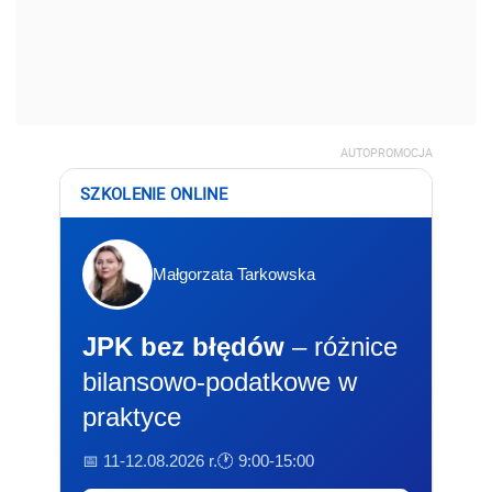
AUTOPROMOCJA
SZKOLENIE ONLINE
Małgorzata Tarkowska
JPK bez błędów
– różnice
bilansowo-podatkowe w
praktyce
📅 11-12.08.2026 r.
🕐 9:00-15:00