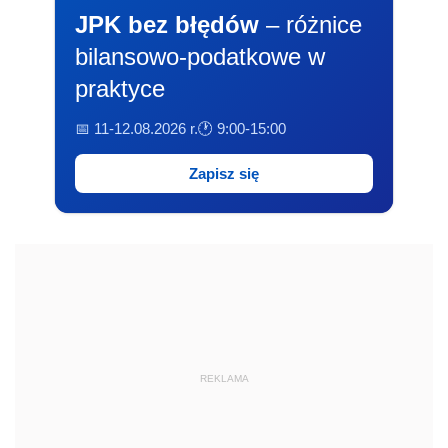
JPK bez błędów
– różnice
bilansowo-podatkowe w
praktyce
📅 11-12.08.2026 r.
🕐 9:00-15:00
Zapisz się
REKLAMA