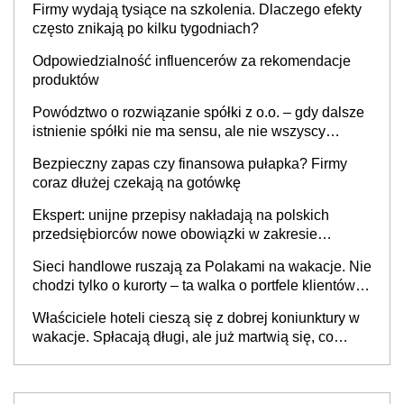
Firmy wydają tysiące na szkolenia. Dlaczego efekty
często znikają po kilku tygodniach?
Odpowiedzialność influencerów za rekomendacje
produktów
Powództwo o rozwiązanie spółki z o.o. – gdy dalsze
istnienie spółki nie ma sensu, ale nie wszyscy
wspólnicy są tego zdania
Bezpieczny zapas czy finansowa pułapka? Firmy
coraz dłużej czekają na gotówkę
Ekspert: unijne przepisy nakładają na polskich
przedsiębiorców nowe obowiązki w zakresie
opakowań
Sieci handlowe ruszają za Polakami na wakacje. Nie
chodzi tylko o kurorty – ta walka o portfele klientów
dzieje się także tam, gdzie wielu spędzi urlop po
Właściciele hoteli cieszą się z dobrej koniunktury w
cichu
wakacje. Spłacają długi, ale już martwią się, co
będzie jesienią