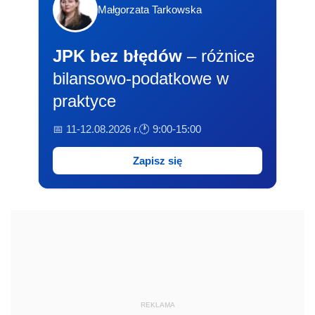
Małgorzata Tarkowska
JPK bez błędów
– różnice
bilansowo-podatkowe w
praktyce
📅 11-12.08.2026 r.
🕐 9:00-15:00
Zapisz się
REKLAMA