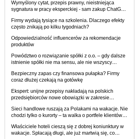
Wymyślony cytat, przepis prawny, nieistniejąca
sygnatura w pracy eksperckiej - sam zakup ChatGPT
to nie wdrożenie AI w firmie
Firmy wydają tysiące na szkolenia. Dlaczego efekty
często znikają po kilku tygodniach?
Odpowiedzialność influencerów za rekomendacje
produktów
Powództwo o rozwiązanie spółki z o.o. – gdy dalsze
istnienie spółki nie ma sensu, ale nie wszyscy
wspólnicy są tego zdania
Bezpieczny zapas czy finansowa pułapka? Firmy
coraz dłużej czekają na gotówkę
Ekspert: unijne przepisy nakładają na polskich
przedsiębiorców nowe obowiązki w zakresie
opakowań
Sieci handlowe ruszają za Polakami na wakacje. Nie
chodzi tylko o kurorty – ta walka o portfele klientów
dzieje się także tam, gdzie wielu spędzi urlop po
Właściciele hoteli cieszą się z dobrej koniunktury w
cichu
wakacje. Spłacają długi, ale już martwią się, co