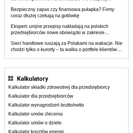
wspólnicy są tego zdania
Bezpieczny zapas czy finansowa pułapka? Firmy
coraz dłużej czekają na gotówkę
Ekspert: unijne przepisy nakładają na polskich
przedsiębiorców nowe obowiązki w zakresie
opakowań
Sieci handlowe ruszają za Polakami na wakacje. Nie
chodzi tylko o kurorty – ta walka o portfele klientów
dzieje się także tam, gdzie wielu spędzi urlop po
cichu
Kalkulatory
Kalkulator składki zdrowotnej dla przedsiębiorcy
Kalkulator dla przedsiębiorców
Kalkulator wynagrodzeń brutto/netto
Kalkulator umów zlecenia
Kalkulator umów o dzieło
Kalkulator kosztów energii