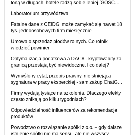
toną w długach, hotele radzą sobie lepiej [GOŚĆ
INFOR.PL]
Laboratorium przywództwa
Fatalne dane z CEIDG: może zamykać się nawet 18
tys. jednoosobowych firm miesięcznie
Umowa o sprzedaż płodów rolnych. Co rolnik
wiedzieć powinien
Optymalizacja podatkowa a DAC8 - kryptowaluty za
granicą przestają być niewidoczne. I co dalej?
Wymyślony cytat, przepis prawny, nieistniejąca
sygnatura w pracy eksperckiej - sam zakup ChatGPT
to nie wdrożenie AI w firmie
Firmy wydają tysiące na szkolenia. Dlaczego efekty
często znikają po kilku tygodniach?
Odpowiedzialność influencerów za rekomendacje
produktów
Powództwo o rozwiązanie spółki z o.o. – gdy dalsze
istnienie spółki nie ma sensu, ale nie wszyscy