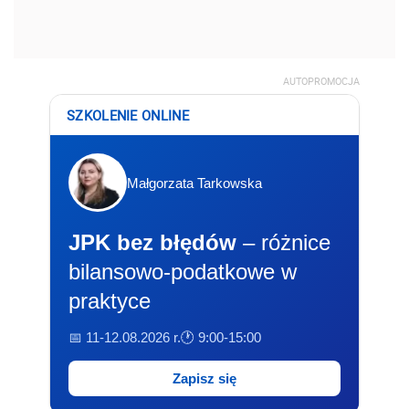
AUTOPROMOCJA
SZKOLENIE ONLINE
Małgorzata Tarkowska
JPK bez błędów
– różnice
bilansowo-podatkowe w
praktyce
📅 11-12.08.2026 r.
🕐 9:00-15:00
Zapisz się