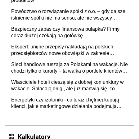
produktów
Powództwo o rozwiązanie spółki z o.o. – gdy dalsze
istnienie spółki nie ma sensu, ale nie wszyscy
wspólnicy są tego zdania
Bezpieczny zapas czy finansowa pułapka? Firmy
coraz dłużej czekają na gotówkę
Ekspert: unijne przepisy nakładają na polskich
przedsiębiorców nowe obowiązki w zakresie
opakowań
Sieci handlowe ruszają za Polakami na wakacje. Nie
chodzi tylko o kurorty – ta walka o portfele klientów
dzieje się także tam, gdzie wielu spędzi urlop po
Właściciele hoteli cieszą się z dobrej koniunktury w
cichu
wakacje. Spłacają długi, ale już martwią się, co
będzie jesienią
Energetyki czy izotoniki - co teraz chętniej kupują
klienci, jakie marketingowe działania podejmują
sklepy
Kalkulatory