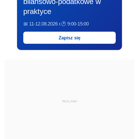
bilansowo-podatkowe w
praktyce
📅 11-12.08.2026 r.
🕐 9:00-15:00
Zapisz się
REKLAMA