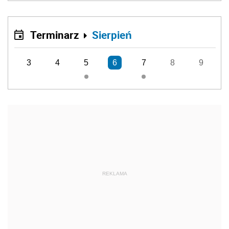
Terminarz
Sierpień
3
4
5
6
7
8
9
REKLAMA