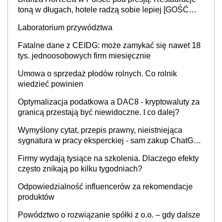
toną w długach, hotele radzą sobie lepiej [GOŚĆ
INFOR.PL]
Laboratorium przywództwa
Fatalne dane z CEIDG: może zamykać się nawet 18
tys. jednoosobowych firm miesięcznie
Umowa o sprzedaż płodów rolnych. Co rolnik
wiedzieć powinien
Optymalizacja podatkowa a DAC8 - kryptowaluty za
granicą przestają być niewidoczne. I co dalej?
Wymyślony cytat, przepis prawny, nieistniejąca
sygnatura w pracy eksperckiej - sam zakup ChatGPT
to nie wdrożenie AI w firmie
Firmy wydają tysiące na szkolenia. Dlaczego efekty
często znikają po kilku tygodniach?
Odpowiedzialność influencerów za rekomendacje
produktów
Powództwo o rozwiązanie spółki z o.o. – gdy dalsze