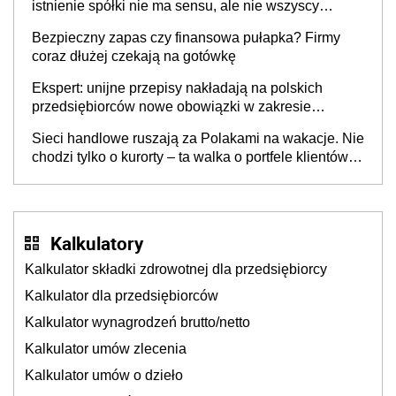
istnienie spółki nie ma sensu, ale nie wszyscy
wspólnicy są tego zdania
Bezpieczny zapas czy finansowa pułapka? Firmy
coraz dłużej czekają na gotówkę
Ekspert: unijne przepisy nakładają na polskich
przedsiębiorców nowe obowiązki w zakresie
opakowań
Sieci handlowe ruszają za Polakami na wakacje. Nie
chodzi tylko o kurorty – ta walka o portfele klientów
dzieje się także tam, gdzie wielu spędzi urlop po
cichu
Kalkulatory
Kalkulator składki zdrowotnej dla przedsiębiorcy
Kalkulator dla przedsiębiorców
Kalkulator wynagrodzeń brutto/netto
Kalkulator umów zlecenia
Kalkulator umów o dzieło