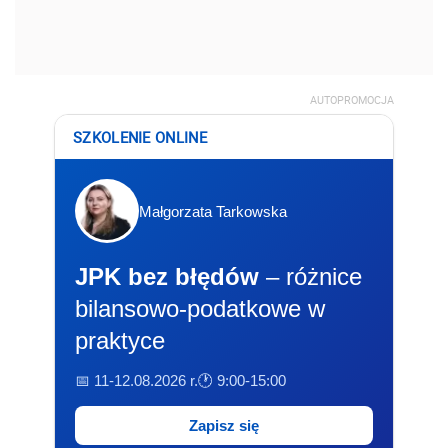
AUTOPROMOCJA
SZKOLENIE ONLINE
Małgorzata Tarkowska
JPK bez błędów
– różnice
bilansowo-podatkowe w
praktyce
📅 11-12.08.2026 r.
🕐 9:00-15:00
Zapisz się