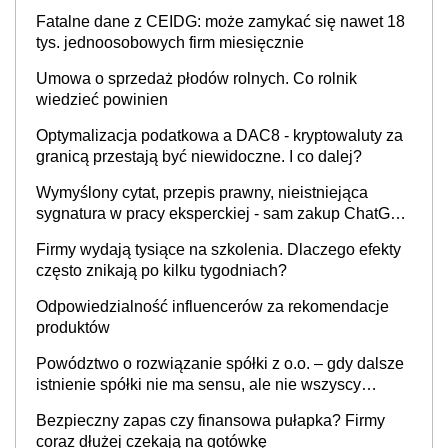
Fatalne dane z CEIDG: może zamykać się nawet 18
tys. jednoosobowych firm miesięcznie
Umowa o sprzedaż płodów rolnych. Co rolnik
wiedzieć powinien
Optymalizacja podatkowa a DAC8 - kryptowaluty za
granicą przestają być niewidoczne. I co dalej?
Wymyślony cytat, przepis prawny, nieistniejąca
sygnatura w pracy eksperckiej - sam zakup ChatGPT
to nie wdrożenie AI w firmie
Firmy wydają tysiące na szkolenia. Dlaczego efekty
często znikają po kilku tygodniach?
Odpowiedzialność influencerów za rekomendacje
produktów
Powództwo o rozwiązanie spółki z o.o. – gdy dalsze
istnienie spółki nie ma sensu, ale nie wszyscy
wspólnicy są tego zdania
Bezpieczny zapas czy finansowa pułapka? Firmy
coraz dłużej czekają na gotówkę