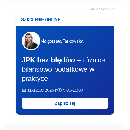
AUTOPROMOCJA
SZKOLENIE ONLINE
Małgorzata Tarkowska
JPK bez błędów
– różnice
bilansowo-podatkowe w
praktyce
📅 11-12.08.2026 r.
🕐 9:00-15:00
Zapisz się