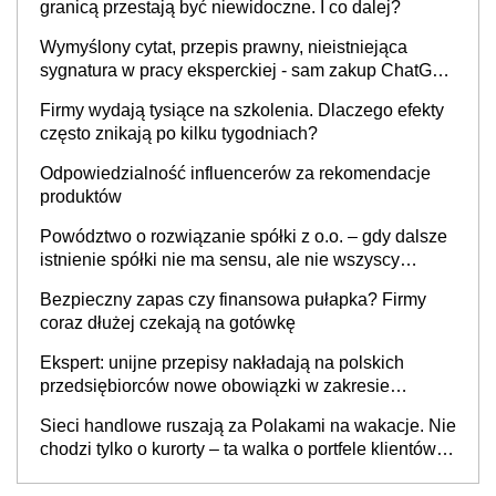
granicą przestają być niewidoczne. I co dalej?
Wymyślony cytat, przepis prawny, nieistniejąca
sygnatura w pracy eksperckiej - sam zakup ChatGPT
to nie wdrożenie AI w firmie
Firmy wydają tysiące na szkolenia. Dlaczego efekty
często znikają po kilku tygodniach?
Odpowiedzialność influencerów za rekomendacje
produktów
Powództwo o rozwiązanie spółki z o.o. – gdy dalsze
istnienie spółki nie ma sensu, ale nie wszyscy
wspólnicy są tego zdania
Bezpieczny zapas czy finansowa pułapka? Firmy
coraz dłużej czekają na gotówkę
Ekspert: unijne przepisy nakładają na polskich
przedsiębiorców nowe obowiązki w zakresie
opakowań
Sieci handlowe ruszają za Polakami na wakacje. Nie
chodzi tylko o kurorty – ta walka o portfele klientów
dzieje się także tam, gdzie wielu spędzi urlop po
cichu