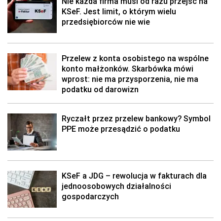
Nie każda firma musi od razu przejść na
KSeF. Jest limit, o którym wielu
przedsiębiorców nie wie
Przelew z konta osobistego na wspólne
konto małżonków. Skarbówka mówi
wprost: nie ma przysporzenia, nie ma
podatku od darowizn
Ryczałt przez przelew bankowy? Symbol
PPE może przesądzić o podatku
KSeF a JDG – rewolucja w fakturach dla
jednoosobowych działalności
gospodarczych