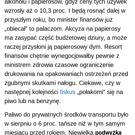
alkoholu i papierosów, gdyż ceny tych używek
wzrosły aż o 10,3 proc. I będą rosnąć dalej w
przyszłym roku, bo minister finansów już
„obiecał” to palaczom. Akcyza na papierosy
ma zasypać część budżetowej dziury, a może
raczej przysłoni ją papierosowy dym. Resort
finansów chętnie wynegocjowałby pewnie z
ministrem zdrowia czasowe ograniczenie
drukowania na opakowaniach ostrzeżeń przed
zgubnymi skutkami nałogu. Ciekawe, czy w
następnej kolejności
fiskus
„połakomi” się na
piwo lub na benzynę.
Paliwo do prywatnych środków transportu było
w sierpniu o 6 proc. tańsze niż w tym samym
podwyżka
miesiącu przed rokiem. Niewielka