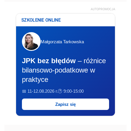
AUTOPROMOCJA
SZKOLENIE ONLINE
Małgorzata Tarkowska
JPK bez błędów
– różnice
bilansowo-podatkowe w
praktyce
📅 11-12.08.2026 r.
🕐 9:00-15:00
Zapisz się