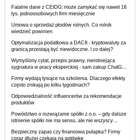
Fatalne dane z CEIDG: może zamykać się nawet 18
tys. jednoosobowych firm miesięcznie
Umowa o sprzedaż płodów rolnych. Co rolnik
wiedzieć powinien
Optymalizacja podatkowa a DAC8 - kryptowaluty za
granicą przestają być niewidoczne. I co dalej?
Wymyślony cytat, przepis prawny, nieistniejąca
sygnatura w pracy eksperckiej - sam zakup ChatGPT
to nie wdrożenie AI w firmie
Firmy wydają tysiące na szkolenia. Dlaczego efekty
często znikają po kilku tygodniach?
Odpowiedzialność influencerów za rekomendacje
produktów
Powództwo o rozwiązanie spółki z o.o. – gdy dalsze
istnienie spółki nie ma sensu, ale nie wszyscy
wspólnicy są tego zdania
Bezpieczny zapas czy finansowa pułapka? Firmy
coraz dłużej czekają na gotówkę