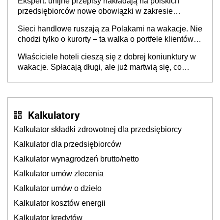
Ekspert: unijne przepisy nakładają na polskich
przedsiębiorców nowe obowiązki w zakresie
opakowań
Sieci handlowe ruszają za Polakami na wakacje. Nie
chodzi tylko o kurorty – ta walka o portfele klientów
dzieje się także tam, gdzie wielu spędzi urlop po
Właściciele hoteli cieszą się z dobrej koniunktury w
cichu
wakacje. Spłacają długi, ale już martwią się, co
będzie jesienią
Kalkulatory
Kalkulator składki zdrowotnej dla przedsiębiorcy
Kalkulator dla przedsiębiorców
Kalkulator wynagrodzeń brutto/netto
Kalkulator umów zlecenia
Kalkulator umów o dzieło
Kalkulator kosztów energii
Kalkulator kredytów