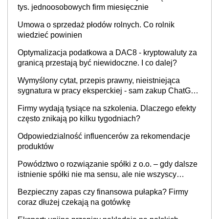
tys. jednoosobowych firm miesięcznie
Umowa o sprzedaż płodów rolnych. Co rolnik
wiedzieć powinien
Optymalizacja podatkowa a DAC8 - kryptowaluty za
granicą przestają być niewidoczne. I co dalej?
Wymyślony cytat, przepis prawny, nieistniejąca
sygnatura w pracy eksperckiej - sam zakup ChatGPT
to nie wdrożenie AI w firmie
Firmy wydają tysiące na szkolenia. Dlaczego efekty
często znikają po kilku tygodniach?
Odpowiedzialność influencerów za rekomendacje
produktów
Powództwo o rozwiązanie spółki z o.o. – gdy dalsze
istnienie spółki nie ma sensu, ale nie wszyscy
wspólnicy są tego zdania
Bezpieczny zapas czy finansowa pułapka? Firmy
coraz dłużej czekają na gotówkę