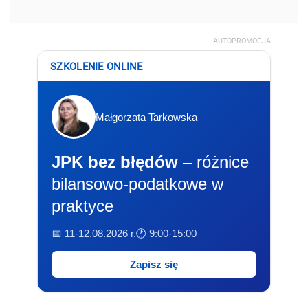
AUTOPROMOCJA
SZKOLENIE ONLINE
Małgorzata Tarkowska
JPK bez błędów
– różnice
bilansowo-podatkowe w
praktyce
📅 11-12.08.2026 r.
🕐 9:00-15:00
Zapisz się