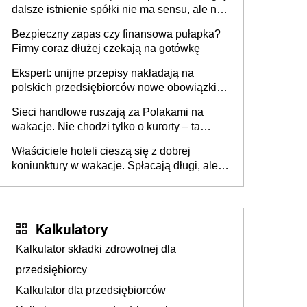
dalsze istnienie spółki nie ma sensu, ale nie
wszyscy wspólnicy są tego zdania
Bezpieczny zapas czy finansowa pułapka?
Firmy coraz dłużej czekają na gotówkę
Ekspert: unijne przepisy nakładają na
polskich przedsiębiorców nowe obowiązki w
zakresie opakowań
Sieci handlowe ruszają za Polakami na
wakacje. Nie chodzi tylko o kurorty – ta
walka o portfele klientów dzieje się także
Właściciele hoteli cieszą się z dobrej
tam, gdzie wielu spędzi urlop po cichu
koniunktury w wakacje. Spłacają długi, ale
już martwią się, co będzie jesienią
Kalkulatory
Kalkulator składki zdrowotnej dla
przedsiębiorcy
Kalkulator dla przedsiębiorców