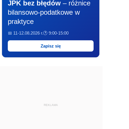
JPK bez błędów
– różnice
bilansowo-podatkowe w
praktyce
📅 11-12.08.2026 r.
🕐 9:00-15:00
Zapisz się
REKLAMA