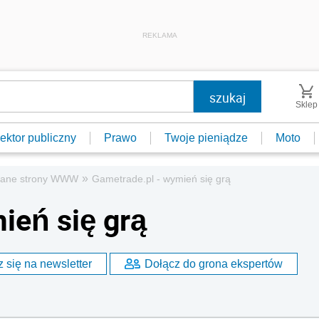
REKLAMA
Sklep
ektor publiczny
Prawo
Twoje pieniądze
Moto
»
cane strony WWW
Gametrade.pl - wymień się grą
ień się grą
 się na newsletter
Dołącz do grona ekspertów