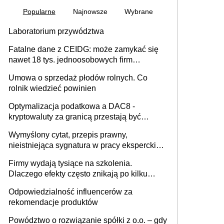
Popularne
Najnowsze
Wybrane
Laboratorium przywództwa
Fatalne dane z CEIDG: może zamykać się
nawet 18 tys. jednoosobowych firm
miesięcznie
Umowa o sprzedaż płodów rolnych. Co
rolnik wiedzieć powinien
Optymalizacja podatkowa a DAC8 -
kryptowaluty za granicą przestają być
niewidoczne. I co dalej?
Wymyślony cytat, przepis prawny,
nieistniejąca sygnatura w pracy eksperckiej -
sam zakup ChatGPT to nie wdrożenie AI w
Firmy wydają tysiące na szkolenia.
firmie
Dlaczego efekty często znikają po kilku
tygodniach?
Odpowiedzialność influencerów za
rekomendacje produktów
Powództwo o rozwiązanie spółki z o.o. – gdy