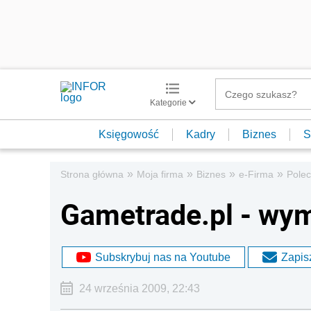
Kategorie
Księgowość
Kadry
Biznes
S
»
»
»
»
Strona główna
Moja firma
Biznes
e-Firma
Pole
Gametrade.pl - wym
Subskrybuj nas na Youtube
Zapisz
24 września 2009, 22:43