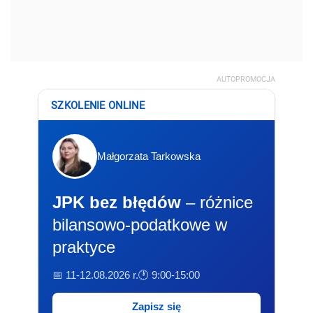
AUTOPROMOCJA
SZKOLENIE ONLINE
Małgorzata Tarkowska
JPK bez błędów
– różnice
bilansowo-podatkowe w
praktyce
📅 11-12.08.2026 r.
🕐 9:00-15:00
Zapisz się