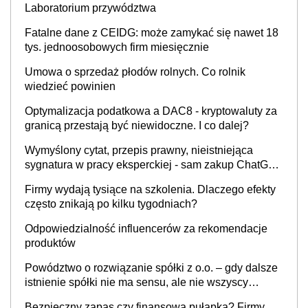
Laboratorium przywództwa
Fatalne dane z CEIDG: może zamykać się nawet 18
tys. jednoosobowych firm miesięcznie
Umowa o sprzedaż płodów rolnych. Co rolnik
wiedzieć powinien
Optymalizacja podatkowa a DAC8 - kryptowaluty za
granicą przestają być niewidoczne. I co dalej?
Wymyślony cytat, przepis prawny, nieistniejąca
sygnatura w pracy eksperckiej - sam zakup ChatGPT
to nie wdrożenie AI w firmie
Firmy wydają tysiące na szkolenia. Dlaczego efekty
często znikają po kilku tygodniach?
Odpowiedzialność influencerów za rekomendacje
produktów
Powództwo o rozwiązanie spółki z o.o. – gdy dalsze
istnienie spółki nie ma sensu, ale nie wszyscy
wspólnicy są tego zdania
Bezpieczny zapas czy finansowa pułapka? Firmy