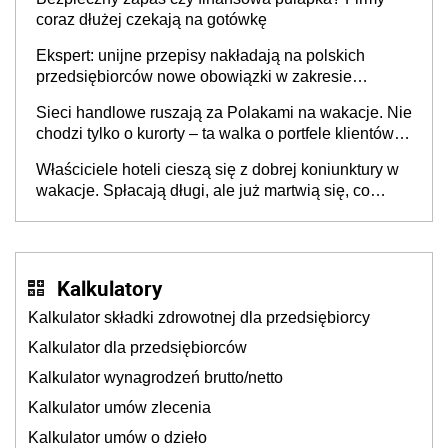
coraz dłużej czekają na gotówkę
Ekspert: unijne przepisy nakładają na polskich
przedsiębiorców nowe obowiązki w zakresie
opakowań
Sieci handlowe ruszają za Polakami na wakacje. Nie
chodzi tylko o kurorty – ta walka o portfele klientów
dzieje się także tam, gdzie wielu spędzi urlop po
Właściciele hoteli cieszą się z dobrej koniunktury w
cichu
wakacje. Spłacają długi, ale już martwią się, co
będzie jesienią
Kalkulatory
Kalkulator składki zdrowotnej dla przedsiębiorcy
Kalkulator dla przedsiębiorców
Kalkulator wynagrodzeń brutto/netto
Kalkulator umów zlecenia
Kalkulator umów o dzieło