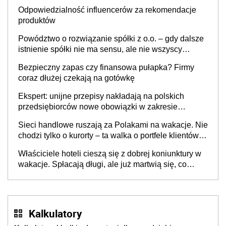
Odpowiedzialność influencerów za rekomendacje
produktów
Powództwo o rozwiązanie spółki z o.o. – gdy dalsze
istnienie spółki nie ma sensu, ale nie wszyscy
wspólnicy są tego zdania
Bezpieczny zapas czy finansowa pułapka? Firmy
coraz dłużej czekają na gotówkę
Ekspert: unijne przepisy nakładają na polskich
przedsiębiorców nowe obowiązki w zakresie
opakowań
Sieci handlowe ruszają za Polakami na wakacje. Nie
chodzi tylko o kurorty – ta walka o portfele klientów
dzieje się także tam, gdzie wielu spędzi urlop po
Właściciele hoteli cieszą się z dobrej koniunktury w
cichu
wakacje. Spłacają długi, ale już martwią się, co
będzie jesienią
Kalkulatory