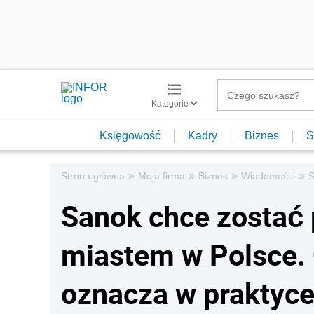
Kategorie
Księgowość
Kadry
Biznes
S
»
»
»
»
Strona główna
Moja firma
Biznes
Wiadomości
S
Sanok chce zosta
miastem w Polsce. 
oznacza w praktyc