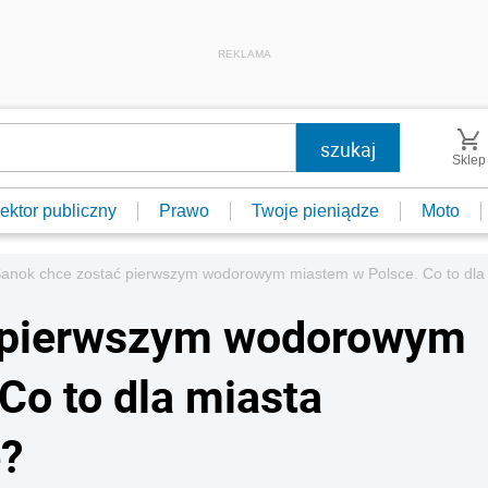
REKLAMA
Sklep
ektor publiczny
Prawo
Twoje pieniądze
Moto
anok chce zostać pierwszym wodorowym miastem w Polsce. Co to dla
ć pierwszym wodorowym
Co to dla miasta
e?