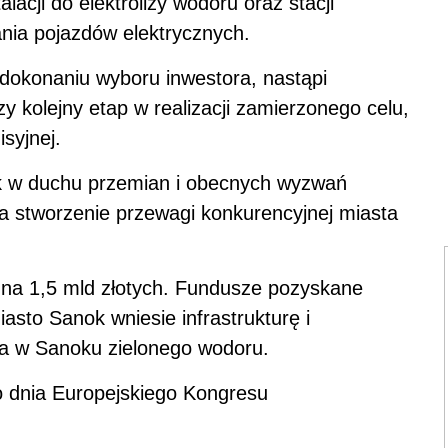
lacji do elektrolizy wodoru oraz stacji
nia pojazdów elektrycznych.
 dokonaniu wyboru inwestora, nastąpi
y kolejny etap w realizacji zamierzonego celu,
syjnej.
ok w duchu przemian i obecnych wyzwań
a stworzenie przewagi konkurencyjnej miasta
 na 1,5 mld złotych. Fundusze pozyskane
asto Sanok wniesie infrastrukturę i
ja w Sanoku zielonego wodoru.
o dnia Europejskiego Kongresu