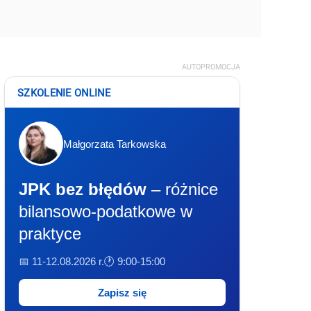
AUTOPROMOCJA
SZKOLENIE ONLINE
Małgorzata Tarkowska
JPK bez błędów
– różnice
bilansowo-podatkowe w
praktyce
📅 11-12.08.2026 r.
🕐 9:00-15:00
Zapisz się