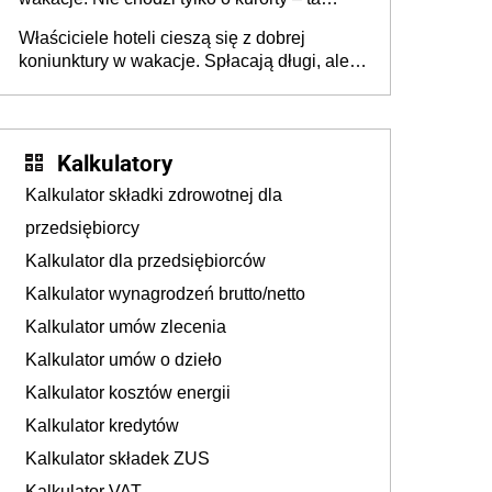
walka o portfele klientów dzieje się także
Właściciele hoteli cieszą się z dobrej
tam, gdzie wielu spędzi urlop po cichu
koniunktury w wakacje. Spłacają długi, ale
już martwią się, co będzie jesienią
Kalkulatory
Kalkulator składki zdrowotnej dla
przedsiębiorcy
Kalkulator dla przedsiębiorców
Kalkulator wynagrodzeń brutto/netto
Kalkulator umów zlecenia
Kalkulator umów o dzieło
Kalkulator kosztów energii
Kalkulator kredytów
Kalkulator składek ZUS
Kalkulator VAT