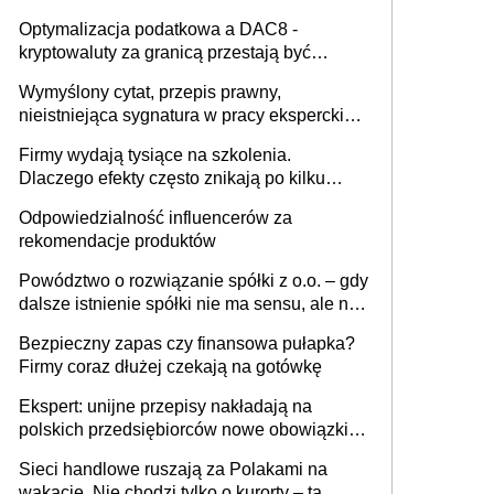
Optymalizacja podatkowa a DAC8 -
kryptowaluty za granicą przestają być
niewidoczne. I co dalej?
Wymyślony cytat, przepis prawny,
nieistniejąca sygnatura w pracy eksperckiej -
sam zakup ChatGPT to nie wdrożenie AI w
Firmy wydają tysiące na szkolenia.
firmie
Dlaczego efekty często znikają po kilku
tygodniach?
Odpowiedzialność influencerów za
rekomendacje produktów
Powództwo o rozwiązanie spółki z o.o. – gdy
dalsze istnienie spółki nie ma sensu, ale nie
wszyscy wspólnicy są tego zdania
Bezpieczny zapas czy finansowa pułapka?
Firmy coraz dłużej czekają na gotówkę
Ekspert: unijne przepisy nakładają na
polskich przedsiębiorców nowe obowiązki w
zakresie opakowań
Sieci handlowe ruszają za Polakami na
wakacje. Nie chodzi tylko o kurorty – ta