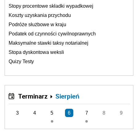
Stopy procentowe składki wypadkowej
Koszty uzyskania przychodu
Podróże służbowe w kraju
Podatek od czynności cywilnoprawnych
Maksymalne stawki taksy notarialnej
Stopa dyskontowa weksli
Quizy Testy
Terminarz
Sierpień
3
4
5
6
7
8
9