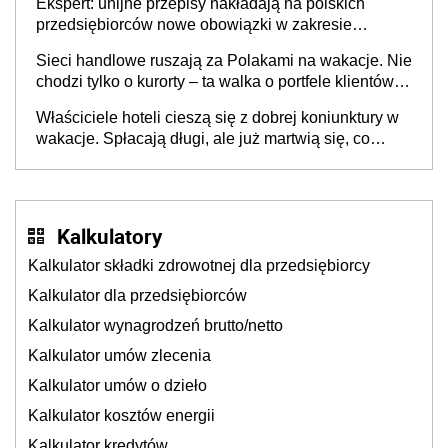
Ekspert: unijne przepisy nakładają na polskich
przedsiębiorców nowe obowiązki w zakresie
opakowań
Sieci handlowe ruszają za Polakami na wakacje. Nie
chodzi tylko o kurorty – ta walka o portfele klientów
dzieje się także tam, gdzie wielu spędzi urlop po
Właściciele hoteli cieszą się z dobrej koniunktury w
cichu
wakacje. Spłacają długi, ale już martwią się, co
będzie jesienią
Kalkulatory
Kalkulator składki zdrowotnej dla przedsiębiorcy
Kalkulator dla przedsiębiorców
Kalkulator wynagrodzeń brutto/netto
Kalkulator umów zlecenia
Kalkulator umów o dzieło
Kalkulator kosztów energii
Kalkulator kredytów