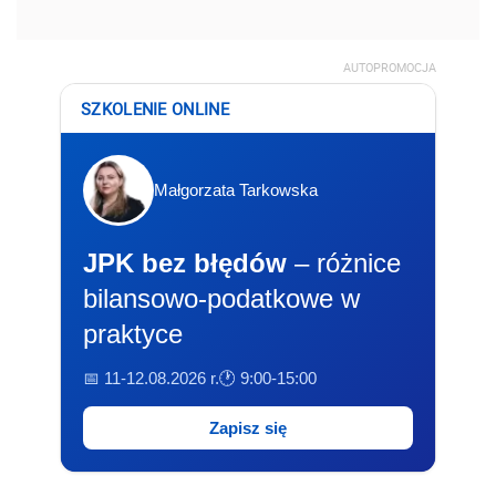
AUTOPROMOCJA
SZKOLENIE ONLINE
Małgorzata Tarkowska
JPK bez błędów
– różnice
bilansowo-podatkowe w
praktyce
📅 11-12.08.2026 r.
🕐 9:00-15:00
Zapisz się