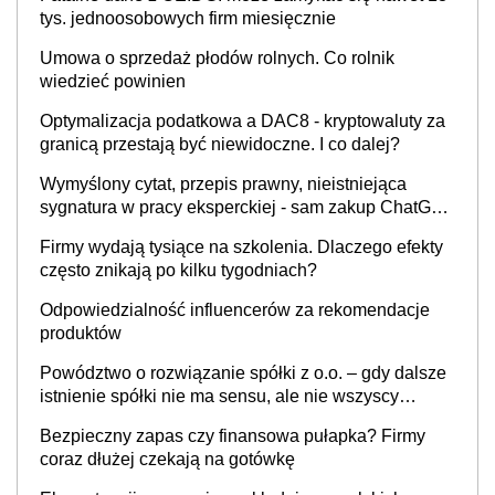
tys. jednoosobowych firm miesięcznie
Umowa o sprzedaż płodów rolnych. Co rolnik
wiedzieć powinien
Optymalizacja podatkowa a DAC8 - kryptowaluty za
granicą przestają być niewidoczne. I co dalej?
Wymyślony cytat, przepis prawny, nieistniejąca
sygnatura w pracy eksperckiej - sam zakup ChatGPT
to nie wdrożenie AI w firmie
Firmy wydają tysiące na szkolenia. Dlaczego efekty
często znikają po kilku tygodniach?
Odpowiedzialność influencerów za rekomendacje
produktów
Powództwo o rozwiązanie spółki z o.o. – gdy dalsze
istnienie spółki nie ma sensu, ale nie wszyscy
wspólnicy są tego zdania
Bezpieczny zapas czy finansowa pułapka? Firmy
coraz dłużej czekają na gotówkę